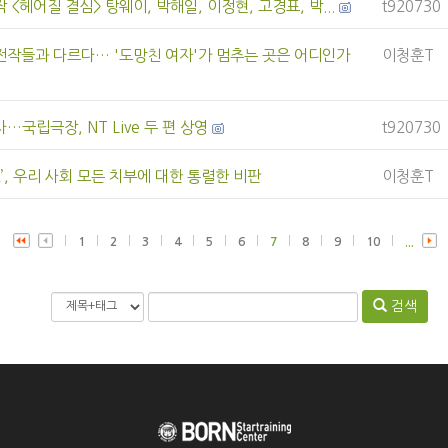
 <헤어질 결심> 탕웨이, 박해일, 이정현, 고경표, 박...
t920730
전작들과 다르다… '도망친 여자'가 멈추는 곳은 어디인가
이청훈T
…국립극장, NT Live 두 편 상영
t920730
’, 우리 사회 모든 치부에 대한 통렬한 비판
이청훈T
1
2
3
4
5
6
7
8
9
10
...
검색