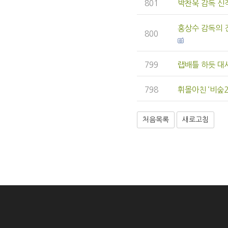
801
박찬욱 감독 신작
홍상수 감독의 
800
799
랩배틀 하듯 대사
798
휘몰아친 ‘비숲2
처음목록
새로고침