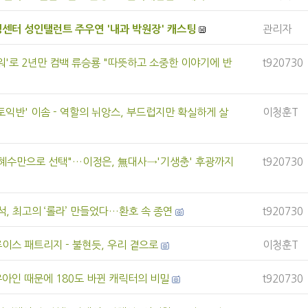
센터 성인탤런트 주우연 '내과 박원장' 캐스팅
관리자
워'로 2년만 컴백 류승룡 "따뜻하고 소중한 이야기에 반
t920730
토익반' 이솜 - 역할의 뉘앙스, 부드럽지만 확실하게 살
이청훈T
 김혜수만으로 선택"…이정은, 無대사→'기생충' 후광까지
t920730
석, 최고의 ‘롤라’ 만들었다…환호 속 종연
t920730
루이스 패트리지 - 불현듯, 우리 곁으로
이청훈T
유아인 때문에 180도 바뀐 캐릭터의 비밀
t920730