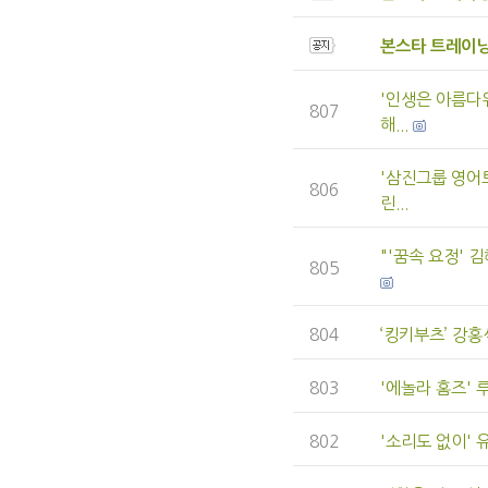
본스타 트레이닝
'인생은 아름다
807
해...
'삼진그룹 영어
806
린...
"'꿈속 요정'
805
804
‘킹키부츠’ 강홍
803
'에놀라 홈즈' 
802
'소리도 없이' 