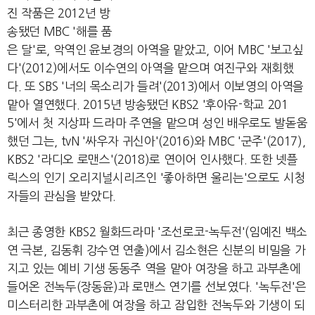
진 작품은 2012년 방
송됐던 MBC '해를 품
은 달'로, 악역인 윤보경의 아역을 맡았고, 이어 MBC '보고싶
다'(2012)에서도 이수연의 아역을 맡으며 여진구와 재회했
다. 또 SBS '너의 목소리가 들려'(2013)에서 이보영의 아역을
맡아 열연했다. 2015년 방송됐던 KBS2 '후아유-학교 201
5'에서 첫 지상파 드라마 주연을 맡으며 성인 배우로도 발돋움
했던 그는, tvN '싸우자 귀신아'(2016)와 MBC '군주'(2017),
KBS2 '라디오 로맨스'(2018)로 연이어 인사했다. 또한 넷플
릭스의 인기 오리지널시리즈인 '좋아하면 울리는'으로도 시청
자들의 관심을 받았다.
최근 종영한 KBS2 월화드라마 '조선로코-녹두전'(임예진 백소
연 극본, 김동휘 강수연 연출)에서 김소현은 신분의 비밀을 가
지고 있는 예비 기생 동동주 역을 맡아 여장을 하고 과부촌에
들어온 전녹두(장동윤)과 로맨스 연기를 선보였다. '녹두전'은
미스터리한 과부촌에 여장을 하고 잠입한 전녹두와 기생이 되