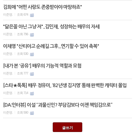
김희애 "어떤 사랑도 존중받아야 마땅하죠"
이준영.
조회 674
|
"닮은꼴 아닌 그냥 저"..김민재, 성장하는 배우의 자세
이준영.
조회 796
|
이채영 "산티아고 순례길 그후...연기할 수 있어 축복"
이준영.
조회 530
|
[내가 본 '공유'] 배우의 기능적 역할과 모험
이준영.
조회 777
|
[스타★톡톡] 배우 정유미, ‘82년생 김지영’ 통해 완벽한 캐릭터 몰입
이준영.
조회 714
|
[DA:인터뷰] 이설 “괴물신인? 부담감보다 이젠 책임감으로”
이준영.
조회 590
|
글쓰기