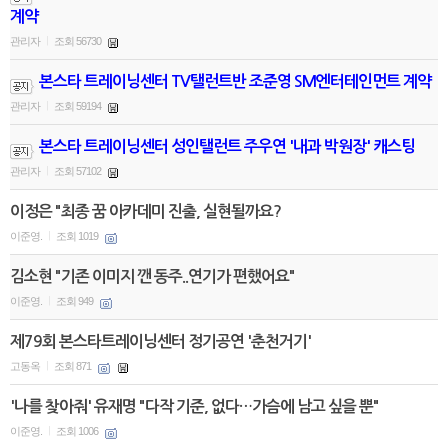
계약
관리자
조회 56730
|
본스타 트레이닝센터 TV탤런트반 조준영 SM엔터테인먼트 계약
관리자
조회 59194
|
본스타 트레이닝센터 성인탤런트 주우연 '내과 박원장' 캐스팅
관리자
조회 57102
|
이정은 "최종 꿈 아카데미 진출, 실현될까요?
이준영.
조회 1019
|
김소현 "기존 이미지 깬 동주..연기가 편했어요"
이준영.
조회 949
|
제79회 본스타트레이닝센터 정기공연 '춘천거기'
고동옥
조회 871
|
'나를 찾아줘' 유재명 "다작 기준, 없다…가슴에 남고 싶을 뿐"
이준영.
조회 1006
|