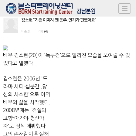
김소현 "기존 이미지 깬 동주..연기가 편했어요"
이준영.
|
조회
948
배우 김소현(20)이 '녹두전'으로 달라진 모습을 보여줄 수 있
었다고 말했다.
김소현은 2006년 '드
라마 시티-십분간 ,당
신의 사소한'으로 아역
배우의 삶을 시작했다.
2008년에는 '전설의
고향-아가야 청산가
자'로 정식 데뷔했다.
그의 존재감이 확실해