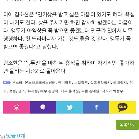
이어 김소현은 "연기상을 받고 싶은 마음이 있기도 하다. 욕심
이 나기도 한다. 상을 주시기만 하면 감사히 받겠다는 마음이
다. 앵두가 아역상을 꼭 받으면 좋겠는데 필구가 있어서 너무
쟁쟁하다. 첫 드라마니까 가는 것도 좋을 것 같다. 앵두가 꼭
받으면 좋겠다"고 말했다.
김소현은 '녹두전'을 마친 뒤 휴식을 취하며 차기작인 '좋아하
면 울리는 시즌2'로 돌아온다.
,
,
,
,
,
,
본스타
본스타트레이닝센터
연기학원
보컬학원
실용음악입시
예대입시
연
,
,
,
,
,
,
,
기
보컬
댄스
뮤지컬
배우 김영옥
배우 홍석천
부활 김태원
작곡가 박성수
목록으로
댓글
개
0