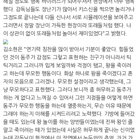
해질 정도로 행복 바이러스가 되어주셔서 현장에서 너무 행복
했다. 감독님들도 장난기가 많아서 키스신을 찍으면 놀리거나
그정도로 끝나는데 다들 신나서 서로 시뮬레이션을 보여주고
그러면서 정말 장난이 가득한 현장이라 또래들처럼 했다. 나
이 상관이 없이 또래들처럼 놀아서 재미있었다"고 밝혔다.
김소현은 "연기력 칭찬을 많이 받아서 기분이 좋았다. 힘들었
던 것이 동주가 감정도 그렇고 표현하는 친구가 아니라서 틱
틱거리고 그러니까 밉게 보일까봐 걱정이 됐고, 왕을 죽이려
고 하는데 무모한 행동이다. 화살 하나로 왕을 죽이겠다고 혼
자의 모음으로 그러겠나. 무모한 설정이라고 생각했는데, 그
냥 무모하다고 표현했다. 그러다 보니까 좀 허무하고 동주가
하는 게 없다고 느껴질 수 있어서 그런 지점들을 어떻게 하면
동주가 무모한 행동을 하는데 열중하는지, 무슨 이유 때문에
그래야 하는지 이해를 시켜드리려고 노력했다. 기방에 들어갔
을 때도 있는데 왕 놀이를 하는 양반들이었는데 진짜 왕인 줄
알고 죽이려는 때가 있었는데 사실은 허무하게 끝나는 신이었
는데 감독님이 현장에서 이 장면에서 녹두와의 추억, 과거 가