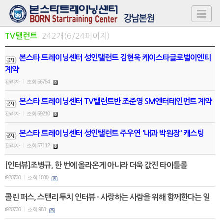
242개(6/24페이지)
TV탤런트
본스타 트레이닝센터 성인탤런트 김현욱 케이스타글로벌이엔티
계약
관리자
조회 56754
|
본스타 트레이닝센터 TV탤런트반 조준영 SM엔터테인먼트 계약
관리자
조회 59210
|
본스타 트레이닝센터 성인탤런트 주우연 '내과 박원장' 캐스팅
관리자
조회 57112
|
[인터뷰]조병규, 한 번에 올라온게 아니라 더욱 값진 타이틀롤
t920730
조회 1030
|
콜린 퍼스, 스탠리 투치 인터뷰 - 사랑하는 사람을 위해 함께한다는 일
t920730
조회 983
|