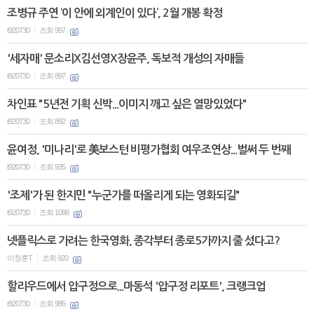
조병규 주연 ‘이 안에 외계인이 있다’, 2월 개봉 확정
t920730
조회 997
|
'세자매' 문소리X김선영X장윤주, 독보적 개성의 자매들
t920730
조회 897
|
차인표 "5년전 기획 신박...이미지 깨고 싶은 열망있었다"
t920730
조회 892
|
윤여정, '미나리'로 美보스턴 비평가협회 여우조연상...벌써 두 번째
t920730
조회 935
|
'조제'가 된 한지민 "누군가를 떠올리게 되는 영화되길"
t920730
조회 1098
|
넷플릭스로 가려는 한국영화, 종각부터 종로5가까지 줄 섰다고?
이청훈T
조회 920
|
할리우드에서 압구정으로...마동석 '압구정 리포트', 크랭크업
t920730
조회 985
|