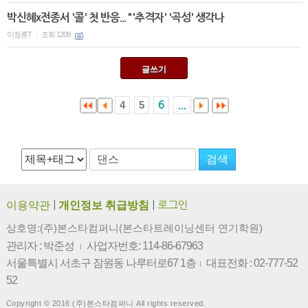
박신혜x전종서 '콜' 첫 반응... "'추격자' '곡성' 생각나
이청훈T
조회 1209
|
글쓰기
4
5
6
...
이용약관
|
개인정보 취급방침
|
로그인
상호명:(주)본스타컴퍼니(본스타트레이닝센터 연기학원)
관리자 : 박준성
사업자번호: 114-86-67963
|
서울특별시 서초구 잠원동 나루터로67 1층
대표전화 : 02-777-52
|
52
Copyright © 2016 (주)본스타컴퍼니 All rights reserved.