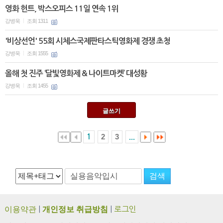
영화 헌트, 박스오피스 11일 연속 1위
강병욱
조회 1311
|
'비상선언' 55회 시체스국제판타스틱영화제 경쟁 초청
강병욱
조회 1555
|
올해 첫 진주 ‘달빛영화제 & 나이트마켓’ 대성황
강병욱
조회 1455
|
글쓰기
2
3
1
...
이용약관
|
개인정보 취급방침
|
로그인