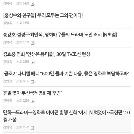
강병욱
조회 1478
|
[홍상수와 친구들] 우리 모두는 그의 팬이다!
강병욱
조회 1455
|
송강호·설경구·최민식, 영화배우들의 드라마 도전 러시 [N초점]
강병욱
조회 1769
|
김호중 영화 '인생은 뷰티풀', 30일 TV조선 편성
강병욱
조회 1385
|
'공조2' 다니엘 헤니 "600만 돌파 기쁜 마음, 좋은 영화로 보답하고파"
강병욱
조회 1655
|
휴일 맞아 부산국제영화제 ‘후끈’
강병욱
조회 1299
|
만화→드라마→영화로 이어진 흥행 신화 '어제 뭐 먹었어?-극장판' 10
월 개봉
강병욱
조회 1592
|