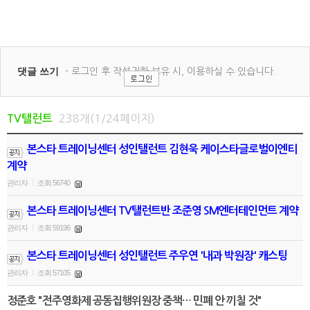
238개(1/24페이지)
TV탤런트
본스타 트레이닝센터 성인탤런트 김현욱 케이스타글로벌이엔티
계약
관리자
조회 56740
|
본스타 트레이닝센터 TV탤런트반 조준영 SM엔터테인먼트 계약
관리자
조회 59196
|
본스타 트레이닝센터 성인탤런트 주우연 '내과 박원장' 캐스팅
관리자
조회 57105
|
정준호 "전주영화제 공동집행위원장 중책… 민폐 안 끼칠 것"