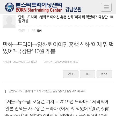
만화→드라마→영화로 이어진 흥행 신화 '어제 뭐 먹었어?-극장판' 10
월 개봉
강병욱
|
조회
1591
만화→드라마→영화로 이어진 흥행 신화 '어제 뭐 먹
었어?-극장판' 10월 개봉
기사입력 :
2022년09월15일 16:23
최종수정 :
2022년09월15일 16:23
가 +
가 -
프린트
연인 '시로'와 '켄지'의 소소하고 맛있는 일상 담아낸 힐링 레시피 무비
[서울=뉴스핌] 조용준 기자 = 2019년 드라마로 제작되어
일본 전역을 사로잡은 드라마 <어제 뭐 먹었어?(きのう何
食べた?)>의 영화화 <어제 뭐 먹었어? – 극장판>이 10월