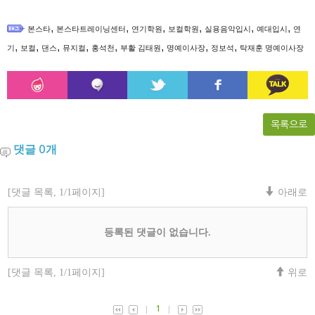
,
,
,
,
,
,
본스타
본스타트레이닝센터
연기학원
보컬학원
실용음악입시
예대입시
연
,
,
,
,
,
,
,
,
기
보컬
댄스
뮤지컬
홍석천
부활 김태원
명예이사장
정보석
탁재훈 명예이사장
목록으로
댓글
개
0