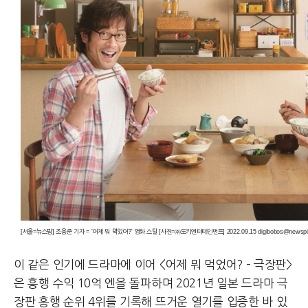
[서울=뉴스핌] 조용준 기자 = '어제 뭐 먹었어?' 영화 스틸 [사진=㈜도키엔터테인먼트] 2022.09.15 digibobos@newsp
이 같은 인기에 드라마에 이어 <어제 뭐 먹었어? – 극장판>
은 흥행 수익 10억 엔을 돌파하며 2021년 일본 드라마 극
장판 흥행 순위 4위를 기록해 뜨거운 열기를 입증한 바 있