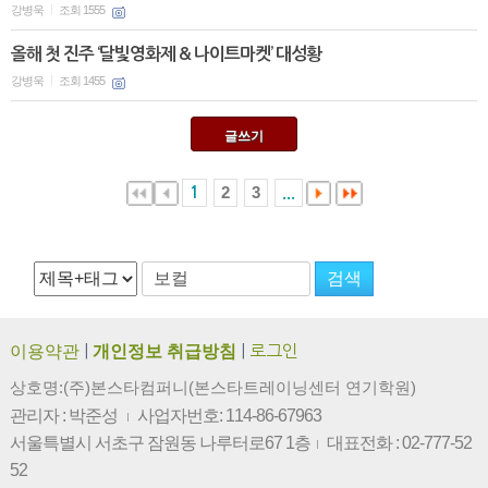
강병욱
조회 1555
|
올해 첫 진주 ‘달빛영화제 & 나이트마켓’ 대성황
강병욱
조회 1455
|
글쓰기
2
3
1
...
이용약관
|
개인정보 취급방침
|
로그인
상호명:(주)본스타컴퍼니(본스타트레이닝센터 연기학원)
관리자 : 박준성
사업자번호: 114-86-67963
|
서울특별시 서초구 잠원동 나루터로67 1층
대표전화 : 02-777-52
|
52