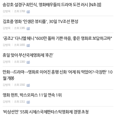
송강호·설경구·최민식, 영화배우들의 드라마 도전 러시 [N초점]
강병욱
조회 1769
|
김호중 영화 '인생은 뷰티풀', 30일 TV조선 편성
강병욱
조회 1385
|
'공조2' 다니엘 헤니 "600만 돌파 기쁜 마음, 좋은 영화로 보답하고파"
강병욱
조회 1655
|
휴일 맞아 부산국제영화제 ‘후끈’
강병욱
조회 1300
|
만화→드라마→영화로 이어진 흥행 신화 '어제 뭐 먹었어?-극장판' 10
월 개봉
강병욱
조회 1592
|
영화 헌트, 박스오피스 11일 연속 1위
강병욱
조회 1311
|
'비상선언' 55회 시체스국제판타스틱영화제 경쟁 초청