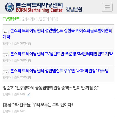
244개(1/25페이지)
TV탤런트
본스타 트레이닝센터 성인탤런트 김현욱 케이스타글로벌이엔티
계약
관리자
조회 56759
|
본스타 트레이닝센터 TV탤런트반 조준영 SM엔터테인먼트 계약
관리자
조회 59215
|
본스타 트레이닝센터 성인탤런트 주우연 '내과 박원장' 캐스팅
관리자
조회 57115
|
정준호 "전주영화제 공동집행위원장 중책… 민폐 안 끼칠 것"
강병욱
조회 1479
|
[홍상수와 친구들] 우리 모두는 그의 팬이다!
강병욱
조회 1455
|