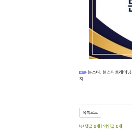
본스타
,
본스타트레이닝
자
목록으로
댓글
0
개
|
엮인글
0
개