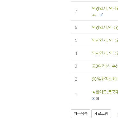
연영입시, 연극
7
고...
6
연영입시,연극영
5
입시연기, 연극
4
입시연기, 연극
3
고3여러분! 수
2
90%합격신화!
★한예종,동국대
1
처음목록
새로고침