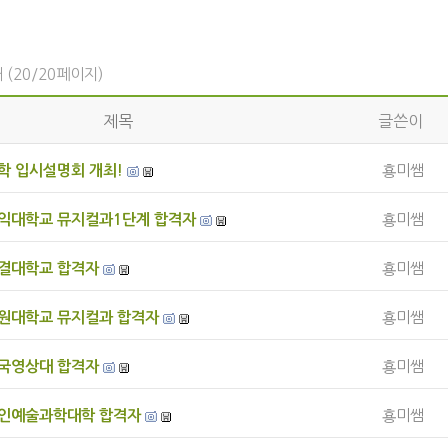
 (20/20페이지)
제목
글쓴이
대학 입시설명회 개최!
횽미쌤
홍익대학교 뮤지컬과1단계 합격자
횽미쌤
성결대학교 합격자
횽미쌤
호원대학교 뮤지컬과 합격자
횽미쌤
한국영상대 합격자
횽미쌤
용인예술과학대학 합격자
횽미쌤