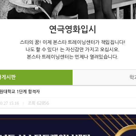
연극영화입시
스타의 꿈! 이제 본스타 트레이닝센터가 책입집니다!
나도 할 수 있다! 는 자신감만 가지고 오십시오.
본스타 트레이닝센터는 언제나 열려있습니다.
과게시판
학
수원대학교 1단계 합격자
0.27 15:16
조회
62856
|