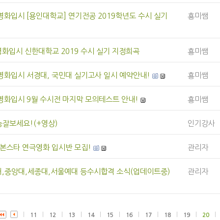
영화입시 [용인대학교] 연기전공 2019학년도 수시 실기
횽미쌤
화입시 신한대학교 2019 수시 실기 지정희곡
횽미쌤
영화입시 서경대, 국민대 실기고사 일시 예약안내!
횽미쌤
영화입시 9월 수시전 마지막 모의테스트 안내!
횽미쌤
능잘보세요!(+영상)
인기강사
본스타 연극영화 입시반 모집!
관리자
,중앙대,세종대,서울예대 등수시합격 소식(업데이트중)
관리자
11
12
13
14
15
16
17
18
19
20