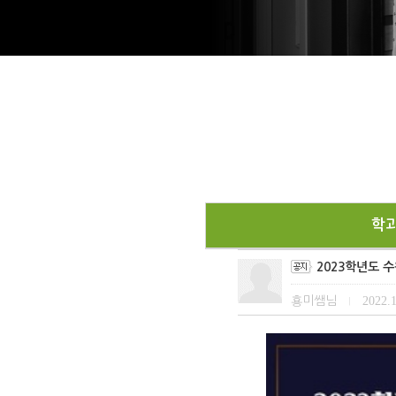
학
2023학년도 
횽미쌤님
2022.1
|