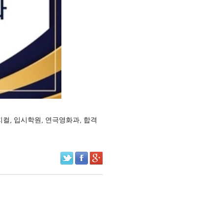
지컬
,
입시학원
,
연극영화과
,
합격