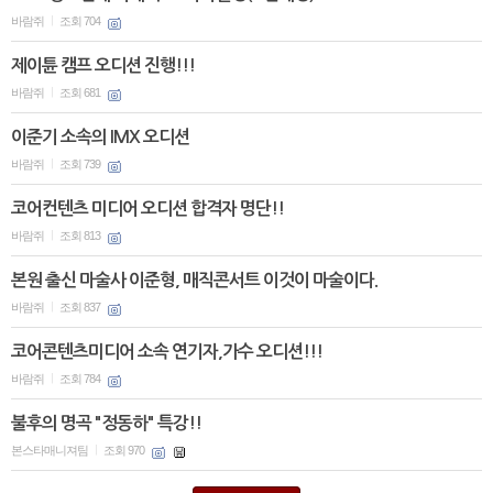
바람쥐
조회 704
|
제이튠 캠프 오디션 진행!!!
바람쥐
조회 681
|
이준기 소속의 IMX 오디션
바람쥐
조회 739
|
코어컨텐츠 미디어 오디션 합격자 명단!!
바람쥐
조회 813
|
본원 출신 마술사 이준형, 매직콘서트 이것이 마술이다.
바람쥐
조회 837
|
코어콘텐츠미디어 소속 연기자,가수 오디션!!!
바람쥐
조회 784
|
불후의 명곡 "정동하" 특강!!
본스타매니져팀
조회 970
|