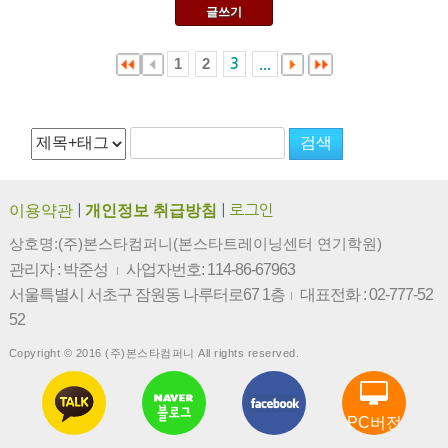
글쓰기
1
2
3
...
이용약관
|
개인정보 취급방침
|
로그인
상호명:(주)본스타컴퍼니(본스타트레이닝센터 연기학원)
관리자 : 박준성
사업자번호: 114-86-67963
|
서울특별시 서초구 잠원동 나루터로67 1층
대표전화 : 02-777-52
|
52
Copyright © 2016 (주)본스타컴퍼니 All rights reserved.
PC버전