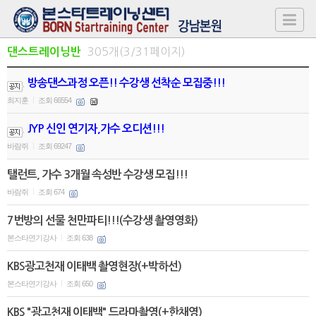
305개(3/31페이지)
댄스트레이닝반
방송댄스과정 오픈!! 수강생 선착순 모집중!!!
최지훈
조회 66554
|
JYP 신인 연기자,가수 오디션!!!
바람쥐
조회 69247
|
탤런트, 가수 3개월 속성반 수강생 모집!!!
바람쥐
조회 674
|
7번방의 선물 천만파티!!!(수강생 촬영영화)
본스타연기강사
조회 638
|
KBS광고천재 이태백 촬영현장(+박하선)
본스타연기강사
조회 650
|
KBS "광고천재 이태백" 드라마촬영(+한채영)