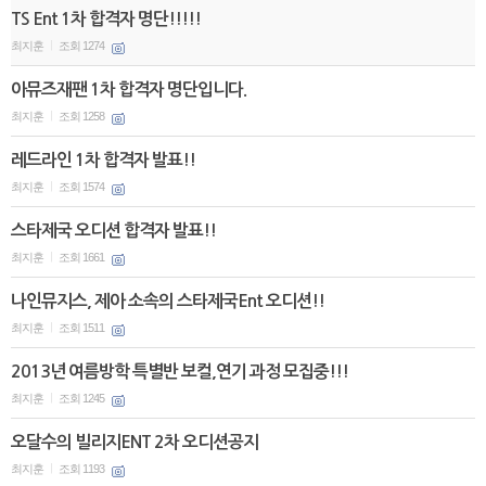
TS Ent 1차 합격자 명단!!!!!
최지훈
조회 1274
|
아뮤즈재팬 1차 합격자 명단입니다.
최지훈
조회 1258
|
레드라인 1차 합격자 발표!!
최지훈
조회 1574
|
스타제국 오디션 합격자 발표!!
최지훈
조회 1661
|
나인뮤지스, 제아 소속의 스타제국Ent 오디션!!
최지훈
조회 1511
|
2013년 여름방학 특별반 보컬,연기 과정 모집중!!!
최지훈
조회 1245
|
오달수의 빌리지ENT 2차 오디션공지
최지훈
조회 1193
|