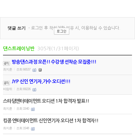
305개(1/31페이지)
댄스트레이닝반
방송댄스과정 오픈!! 수강생 선착순 모집중!!!
최지훈
조회 66537
|
JYP 신인 연기자,가수 오디션!!!
바람쥐
조회 69226
|
스타덤엔터테이먼트 오디션 1차 합격자 발표!!
최지훈
조회 1540
|
킹콩 엔터테이먼트 신인연기자 오디션 1차 합격자!!
최지훈
조회 1548
|