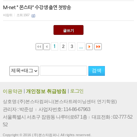
M-net " 몬스타" 수강생 출연 첫방송
바람쥐
조회 1567
|
글쓰기
2
3
1
...
이용약관
|
개인정보 취급방침
|
로그인
상호명:(주)본스타컴퍼니(본스타트레이닝센터 연기학원)
관리자 : 박준성
사업자번호: 114-86-67963
|
서울특별시 서초구 잠원동 나루터로67 1층
대표전화 : 02-777-52
|
52
Copyright © 2016 (주)본스타컴퍼니 All rights reserved.