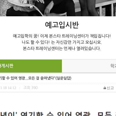
예고입시반
예고입학의 꿈! 이제 본스타 트레이닝센터가 책입집니다!
나도 할 수 있다! 는 자신감만 가지고 오십시오.
본스타 트레이닝센터는 언제나 열려있습니다.
과게시판
학
기할 수 있어 영광...모든 걸 쏟아냈다"(일문일답)
1.18 14:12
조회
390
신고
|