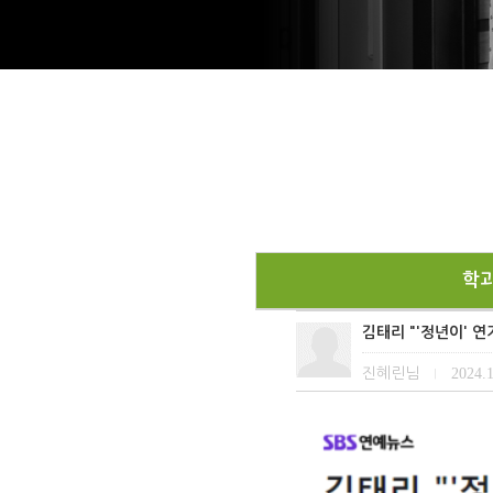
학
김태리 "'정년이' 연
진혜린님
2024.1
|