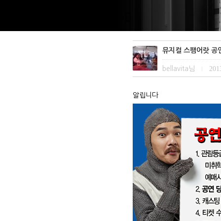
뮤지컬 스팸어랏 공연안
bellavita님
2013
|
알립니다