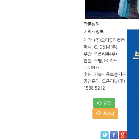
작품설명
기획사정보
제작: (주)오디뮤지컬컴
퍼니, CJ E＆M(주)
주관: 오픈리뷰(주)
협찬: 스팸, BC카드
LOUN.G
후원: 기술신용보증기금
공연문의: 오픈리뷰(주)
1588-5212
공감
비공감