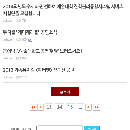
2014학년도 수시와 관련하여 예술대학 진학관리통합시스템 서비스
체험단을 모집합니다.
bellavita
조회 716
|
뮤지컬 "레미제라블" 공연소식
bellavita
조회 965
|
동아방송예술대학교 공연'쥐덫' 보러오세요!
bellavita
조회 895
|
2013 가족뮤지컬 <피터팬> 오디션 공고
bellavita
조회 1019
|
글쓰기
13
14
15
...