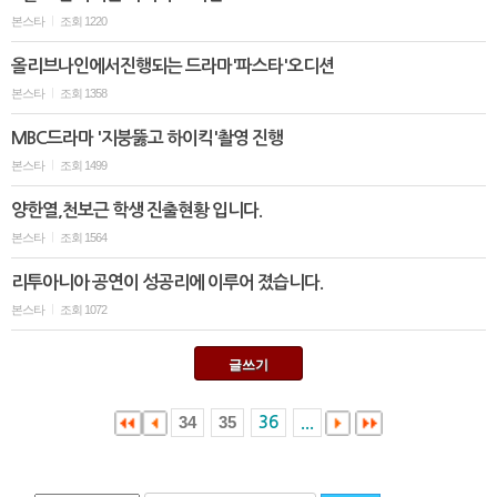
본스타
조회 1220
|
올리브나인에서진행되는 드라마'파스타'오디션
본스타
조회 1358
|
MBC드라마 '지붕뚫고 하이킥'촬영 진행
본스타
조회 1499
|
양한열,천보근 학생 진출현황 입니다.
본스타
조회 1564
|
리투아니아 공연이 성공리에 이루어 졌습니다.
본스타
조회 1072
|
글쓰기
34
35
36
...