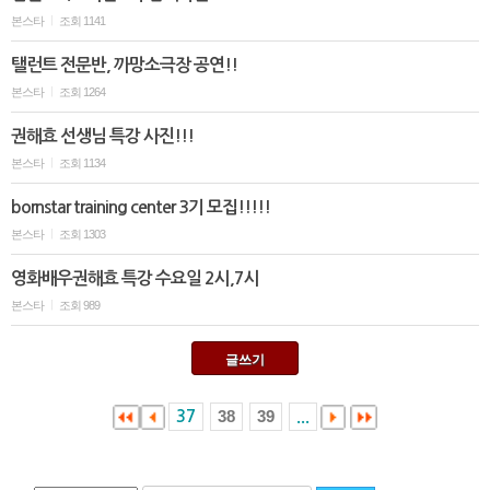
본스타
조회 1141
|
탤런트 전문반, 까망소극장 공연!!
본스타
조회 1264
|
권해효 선생님 특강 사진!!!
본스타
조회 1134
|
bornstar training center 3기 모집!!!!!
본스타
조회 1303
|
영화배우권해효 특강 수요일 2시,7시
본스타
조회 989
|
글쓰기
38
39
37
...