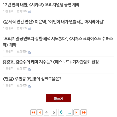
12년 만의 내한, <시카고> 오리지널팀 공연 개막
미친배우
조회 549
|
<문제적 인간 연산> 이윤택, "이번이 내가 연출하는 마지막이길"
미친배우
조회 559
|
“오리지널 공연보다 강한 해석 시도했다”, <지저스 크라이스트 수퍼스
타> 개막
미친배우
조회 529
|
홍광호, 김준수의 케미 지수는? <데스노트> 기자간담회 현장
미친배우
조회 387
|
<팬텀> 주인공 3인방의 싱크로율은?
미친배우
조회 465
|
글쓰기
4
5
6
...