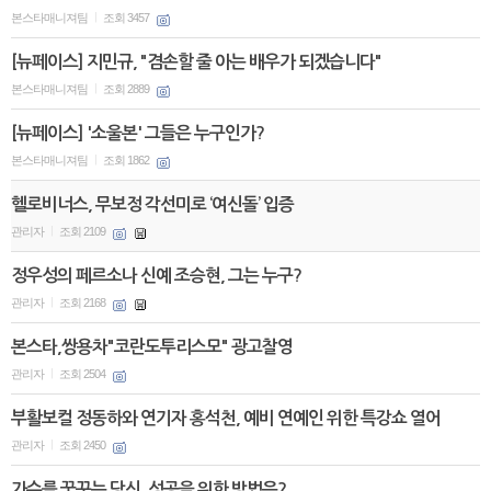
본스타매니져팀
조회 3457
|
[뉴페이스] 지민규, "겸손할 줄 아는 배우가 되겠습니다"
본스타매니져팀
조회 2889
|
[뉴페이스] '소울본' 그들은 누구인가?
본스타매니져팀
조회 1862
|
헬로비너스, 무보정 각선미로 ‘여신돌’ 입증
관리자
조회 2109
|
정우성의 페르소나 신예 조승현, 그는 누구?
관리자
조회 2168
|
본스타,쌍용차"코란도투리스모" 광고찰영
관리자
조회 2504
|
부활보컬 정동하와 연기자 홍석천, 예비 연예인 위한 특강쇼 열어
관리자
조회 2450
|
가수를 꿈꾸는 당신, 성공을 위한 방법은?