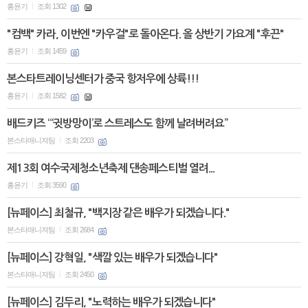
홍윤기
조회 1302
|
"컴백" 카라, 이번엔 "카우걸"로 돌아온다. 올 상반기 가요계 "후끈"
홍윤기
조회 1459
|
본스타트레이닝센터가 중국 항저우에 상륙!!!
홍윤기
조회 1582
|
배드키즈 “‘귓방망이’로 스트레스도 함께 날려버려요”
본스타매니져팀
조회 2203
|
제13회 여수국제청소년축제 댄송페스티벌 열려...
홍윤기
조회 3590
|
[뉴페이스] 최철규, "백지장 같은 배우가 되겠습니다."
본스타매니져팀
조회 2684
|
[뉴페이스] 강혁일, "색깔 있는 배우가 되겠습니다"
본스타매니져팀
조회 2450
|
[뉴페이스] 김두리, "노력하는 배우가 되겠습니다"