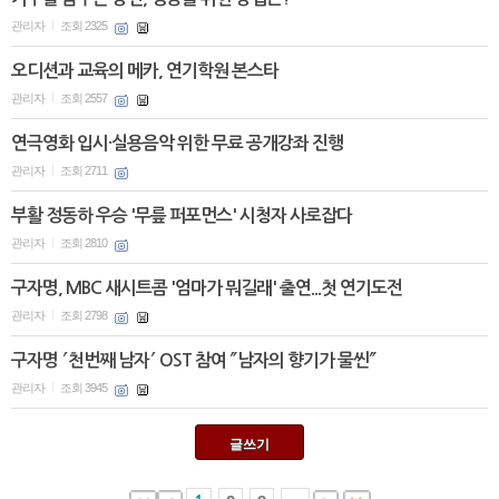
관리자
조회 2325
|
오디션과 교육의 메카, 연기학원 본스타
관리자
조회 2557
|
연극영화 입시·실용음악 위한 무료 공개강좌 진행
관리자
조회 2711
|
부활 정동하 우승 '무릎 퍼포먼스' 시청자 사로잡다
관리자
조회 2810
|
구자명, MBC 새시트콤 '엄마가 뭐길래' 출연...첫 연기도전
관리자
조회 2798
|
구자명 ′천번째 남자′ OST 참여 ″남자의 향기가 물씬″
관리자
조회 3945
|
글쓰기