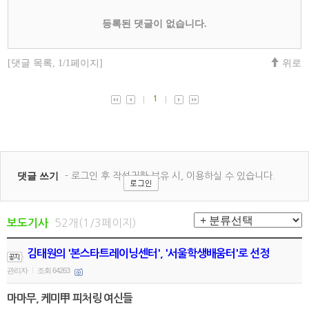
52개(1/3페이지)
보도기사
김태원의 '본스타트레이닝센터', '서울학생배움터'로 선정
관리자
조회 64263
|
마마무, 케미甲 피처링 여신들