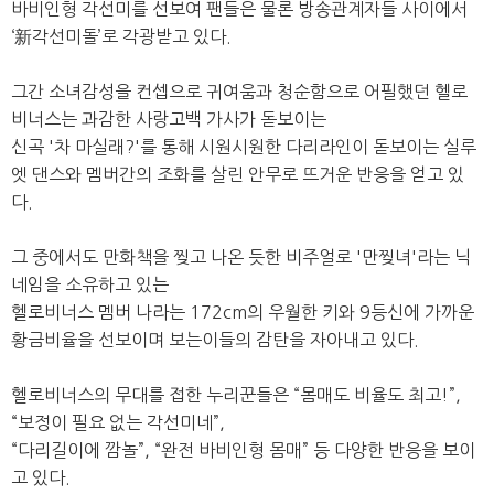
바비인형 각선미를 선보여 팬들은 물론 방송관계자들 사이에서
‘新각선미돌’로 각광받고 있다.
그간 소녀감성을 컨셉으로 귀여움과 청순함으로 어필했던 헬로
비너스는 과감한 사랑고백 가사가 돋보이는
신곡 '차 마실래?'를 통해 시원시원한 다리라인이 돋보이는 실루
엣 댄스와 멤버간의 조화를 살린 안무로 뜨거운 반응을 얻고 있
다.
그 중에서도 만화책을 찢고 나온 듯한 비주얼로 '만찢녀'라는 닉
네임을 소유하고 있는
헬로비너스 멤버 나라는 172cm의 우월한 키와 9등신에 가까운
황금비율을 선보이며 보는이들의 감탄을 자아내고 있다.
헬로비너스의 무대를 접한 누리꾼들은 “몸매도 비율도 최고!”,
“보정이 필요 없는 각선미네”,
“다리길이에 깜놀”, “완전 바비인형 몸매” 등 다양한 반응을 보이
고 있다.