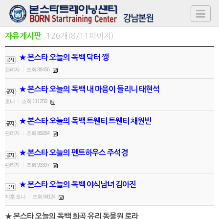
126개(8/11페이지)
자유게시판
★ 본스타 오늘의 독백 닥터 깽
관리자
조회 88456
|
★ 본스타 오늘의 독백 내 마음이 들리니 태현석
토니
조회 111250
|
★ 본스타 오늘의 독백 트웬티 트웬티 채원빈
관리자
조회 89264
|
★ 본스타 오늘의 펜트하우스 주석경
관리자
조회 93397
|
★ 본스타 오늘의 독백 야식남녀 김아진
지훈 토니
조회 94124
|
★ 본스타 오늘의 독백 희곡 유리 동물원 로라