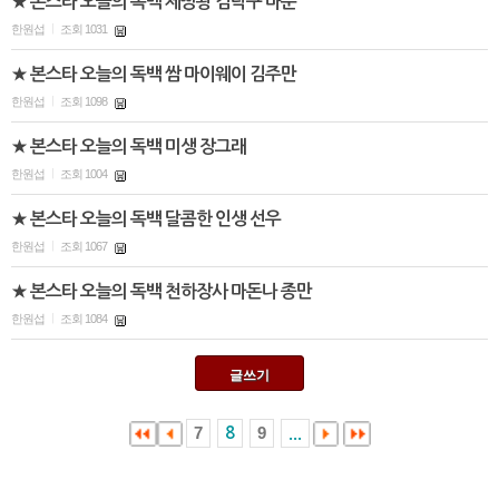
★ 본스타 오늘의 독백 제빵왕 김탁구 마준
한원섭
조회 1031
|
★ 본스타 오늘의 독백 쌈 마이웨이 김주만
한원섭
조회 1098
|
★ 본스타 오늘의 독백 미생 장그래
한원섭
조회 1004
|
★ 본스타 오늘의 독백 달콤한 인생 선우
한원섭
조회 1067
|
★ 본스타 오늘의 독백 천하장사 마돈나 종만
한원섭
조회 1084
|
글쓰기
7
9
8
...