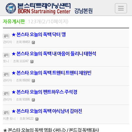
123개(2/10페이지)
자유게시판
★ 본스타 오늘의 독백 닥터 깽
관리자
조회 88453
|
★ 본스타 오늘의 독백 내 마음이 들리니 태현석
토니
조회 111247
|
★ 본스타 오늘의 독백 트웬티 트웬티 채원빈
관리자
조회 89260
|
★ 본스타 오늘의 펜트하우스 주석경
관리자
조회 93395
|
★ 본스타 오늘의 독백 야식남녀 김아진
지훈 토니
조회 94122
|
★ 본스타 오늘의 독백 영화 <써니> / 본드걸 독백대사