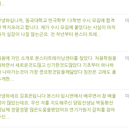
...
안녕하십니까, 동국대학교 연극학부 13학번 수시 모집에 합격
한 박지오라고 합니다. 제가 수시 모집에 붙었다는 사실이 아직
지 실감이 나질 않는군요. 전 작년부터 본스타 트레...
처음에 지인 소개로 본스타트레이닝센터를 찾았다. 처음학원을
접하면서 새로운것도많고 신기한것도많았다 기초부터 하나하
나 나아가는것이 가장 중요한것임을깨닳았다 칭찬은 고래도 춤
게한...
안녕하세요 김효은입니다 본스타 입시반에서 배우면서 참 배울
점이 많았는데요. 우선 저를 지도해주신 담임선생님 박동환선
생님께 정말정말 많은도움을받았어요 연기가뭔지 갈피를 잡아
신...