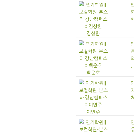
김상환
..
백운호
이연주