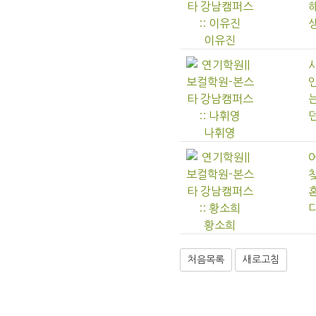
생
이유진
던
나휘영
다
황소희
처음목록
새로고침