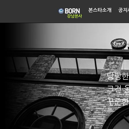
본스타소개
공지
강남본사
당당한
그건 
꾸준한