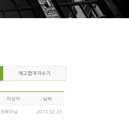
예고합격자수기
작성자
날짜
미친배우님
2013.02.23