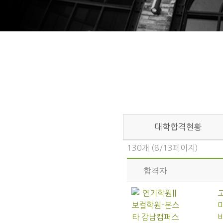
대학합격현황
130개 (8/13페이지)
합격자