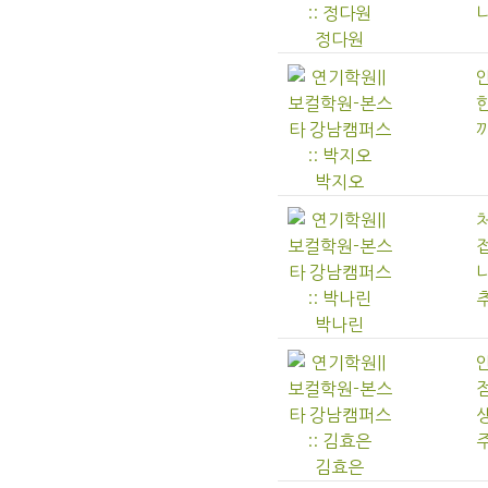
니
정다원
까
박지오
추
박나린
주
김효은