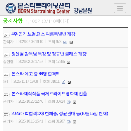
공지사항
1,100개(3/110페이지)
4주 연기,보컬,댄스 여름특별반 개강
|
|
관리자
2026.07.06 19:10
조회 973
정윤철 감독님 특강 및 정규반 클래스 개강!
|
|
승현쌤
2026.02.02 17:57
조회 17385
본스타 예고 총 99명 합격!!!
|
|
용T
2025.11.17 19:08
조회 31811
본스타제작작품 국제프라이드영화제 진출
|
|
관리자
2025.10.23 12:46
조회 30724
2026 대학합격1차! 한예종, 성균관대 등(10월15일 현재)
|
|
관리자
2025.10.15 15:41
조회 31287