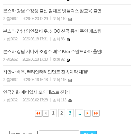
본스타 강남 수강생 출신 김채은 넷플릭스 참교육 출연!
|
|
가람2662
2026.06.20 12:29
조회 110
본스타 강남 양인철 배우, 신OO 신곡 뮤비 주연 캐스팅!
|
|
가람2662
2026.06.18 17:31
조회 88
본스타 강남 시니어 조영주 배우 KBS 주말드라마 출연!
|
|
가람2662
2026.06.18 17:30
조회 92
차안나 배우, 뿌리엔터테인먼트 전속계약 체결!
|
|
가람2662
2026.06.16 16:18
조회 115
연극영화 예비입시 모의테스트 진행!
|
|
가람2662
2026.06.02 17:28
조회 113
1
2
3
...