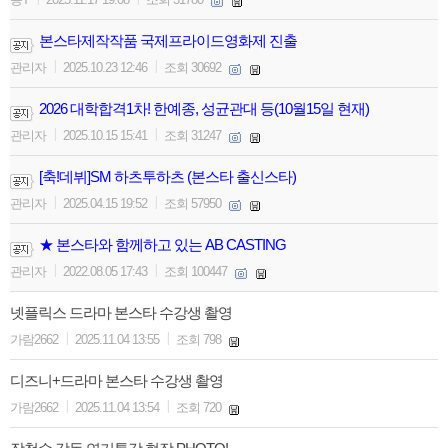
본스타제작작품 국제프라이드영화제 진출
|
|
관리자
2025.10.23 12:46
조회 30692
2026 대학합격1차! 한예종, 성균관대 등(10월15일 현재)
|
|
관리자
2025.10.15 15:41
조회 31247
[축!데뷔]SM 하츠투하츠 (본스타 출신스타)
|
|
관리자
2025.04.15 19:52
조회 57950
★ 본스타와 함께하고 있는 AB CASTING
|
|
관리자
2022.08.05 17:43
조회 100447
넷플릭스 드라마 본스타 수강생 촬영
|
|
가람2662
2025.11.04 13:55
조회 798
디즈니+드라마 본스타 수강생 촬영
|
|
가람2662
2025.11.04 13:54
조회 720