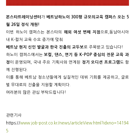
본스타트레이닝센터
가
베트남
하노이
300
평 규모의
교육 캠퍼스 오는
5
월
26
일 정
식 개원!
이번 하노이 캠퍼스는 본스타의
해외 여섯 번째 지점
으로
,
동남아시아
내
K-
컬처 교육 수요 증가에 맞춰
베트남 현지 신인 발굴과 한국 진출의 교두보
로 주목받고 있습니다!
하노이 캠퍼스에서는
보컬
,
댄스
,
연기 등
K-POP
중심의 전문 교육 과
정
이 운
영되며
,
국내 주요 기획사와 연계된
정기 오디션 프로그램
도 함
께 진행된다
.
이를 통해 베트남 청소년들에게 실질적인 데뷔 기회를 제공하고
,
글로
벌 무대로의 진출을 지원할 계획이다
.
여러분의 많은 관심 부탁드립니다!
관련기사
https://
www.job-post.co.kr/news/articleView.html?idxno=14194
5