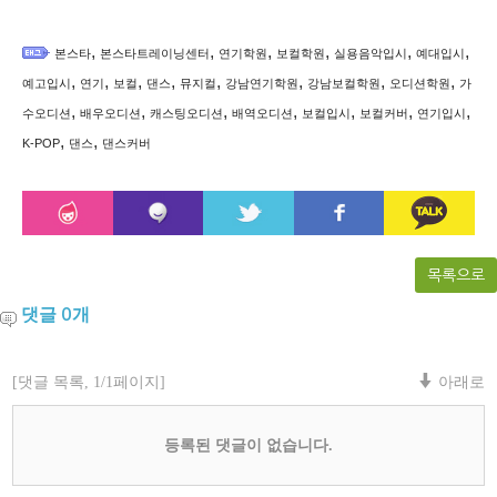
,
,
,
,
,
,
본스타
본스타트레이닝센터
연기학원
보컬학원
실용음악입시
예대입시
,
,
,
,
,
,
,
,
예고입시
연기
보컬
댄스
뮤지컬
강남연기학원
강남보컬학원
오디션학원
가
,
,
,
,
,
,
,
수오디션
배우오디션
캐스팅오디션
배역오디션
보컬입시
보컬커버
연기입시
,
,
K-POP
댄스
댄스커버
목록으로
댓글
개
0