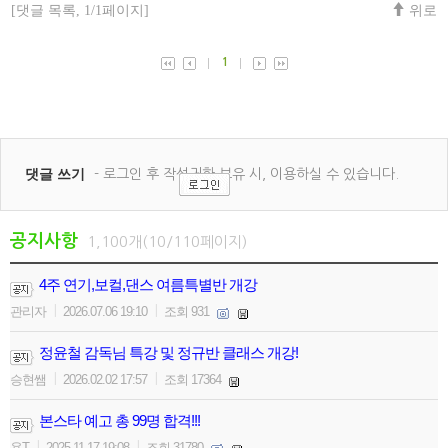
공지사항
1,100개(10/110페이지)
4주 연기,보컬,댄스 여름특별반 개강
|
|
관리자
2026.07.06 19:10
조회 931
정윤철 감독님 특강 및 정규반 클래스 개강!
|
|
승현쌤
2026.02.02 17:57
조회 17364
본스타 예고 총 99명 합격!!!
|
|
용T
2025.11.17 19:08
조회 31780