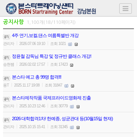
공지사항
1,100개(18/110페이지)
4주 연기,보컬,댄스 여름특별반 개강
|
|
관리자
2026.07.06 19:10
조회 1021
정윤철 감독님 특강 및 정규반 클래스 개강!
|
|
승현쌤
2026.02.02 17:57
조회 17423
본스타 예고 총 99명 합격!!!
|
|
용T
2025.11.17 19:08
조회 31847
본스타제작작품 국제프라이드영화제 진출
|
|
관리자
2025.10.23 12:46
조회 30779
2026 대학합격1차! 한예종, 성균관대 등(10월15일 현재)
|
|
관리자
2025.10.15 15:41
조회 31345