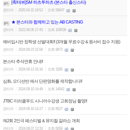
[축!데뷔]SM 하츠투하츠 (본스타 출신스타)
|
|
관리자
2025.04.15 19:52
조회 58047
★ 본스타와 함께하고 있는 AB CASTING
|
|
관리자
2022.08.05 17:43
조회 100539
예비입시반 장학생 선발대회!! (3개월 무료수강 & 원서비 접수 지원)
|
|
관리자
2024.09.23 15:58
조회 9873
본스타 추석연휴 안내!!
|
|
관리자
2024.09.13 16:16
조회 3295
심화, 오디션반 에서 단편영화를 제작합니다!!
|
|
관리자
2024.09.10 14:48
조회 14042
JTBC 미라클푸드 시니어수강생 고희정님 촬영!!
|
|
관리자
2024.09.10 14:27
조회 8527
제2회 2인극 페스티벌 & 뮤지컬 갈라쇼 개최
|
|
관리자
2024.08.07 13:33
조회 8269