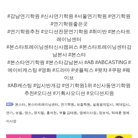
#강남연기학원 #신사연기학원 #서울연기학원 #연기학원
#연기학원좋은곳
#연기학원추천 #오디션전문연기학원 #취미반 #본스타트
레이닝센터
#본스타트레이닝센터신사캠퍼스 #본스타트레이닝센터강
남본사 #본스타
#본스타연기학원 #본스타강남본사 #AB #ABCASTING #
에이비캐스팅 #영화 #드라마 #넷플릭스 #왓챠 #쿠팡 #웨
이브
#AB캐스팅 #입시반개강 #연기학원1위 #신사동연기학원
추천#오디션 #기획사오디션 #오디션지원
,
,
,
,
,
,
본스타
본스타트레이닝센터
연기학원
보컬학원
실용음악입시
예대입시
,
,
,
,
,
,
,
,
연기
보컬
댄스
뮤지컬
홍석천
부활 김태원
명예이사장
정보석
탁재훈 명예
이사장