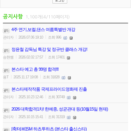
공지사항
1,100개(4/110페이지)
4주 연기,보컬,댄스 여름특별반 개강
|
|
관리자
2026.07.06 19:10
조회 996
정윤철 감독님 특강 및 정규반 클래스 개강!
|
|
승현쌤
2026.02.02 17:57
조회 17401
본스타 예고 총 99명 합격!!!
|
|
용T
2025.11.17 19:08
조회 31828
본스타제작작품 국제프라이드영화제 진출
|
|
관리자
2025.10.23 12:46
조회 30749
2026 대학합격1차! 한예종, 성균관대 등(10월15일 현재)
|
|
관리자
2025.10.15 15:41
조회 31319
[축!데뷔]SM 하츠투하츠 (본스타 출신스타)