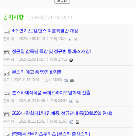
공지사항
1,100개(5/110페이지)
4주 연기,보컬,댄스 여름특별반 개강
|
|
관리자
2026.07.06 19:10
조회 1048
정윤철 감독님 특강 및 정규반 클래스 개강!
|
|
승현쌤
2026.02.02 17:57
조회 17452
본스타 예고 총 99명 합격!!!
|
|
용T
2025.11.17 19:08
조회 31869
본스타제작작품 국제프라이드영화제 진출
|
|
관리자
2025.10.23 12:46
조회 30813
2026 대학합격1차! 한예종, 성균관대 등(10월15일 현재)
|
|
관리자
2025.10.15 15:41
조회 31375
[축!데뷔]SM 하츠투하츠 (본스타 출신스타)