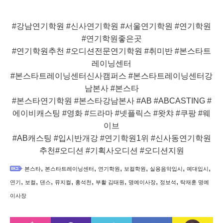
#강남연기학원 #신사연기학원 #서울연기학원 #연기학원
#연기학원좋은곳
#연기학원추천 #오디션전문연기학원 #취미반 #본스타트
레이닝센터
#본스타트레이닝센터신사캠퍼스 #본스타트레이닝센터강
남본사 #본스타
#본스타연기학원 #본스타강남본사 #AB #ABCASTING #
에이비캐스팅 #영화 #드라마 #넷플릭스 #왓챠 #쿠팡 #웨
이브
#AB캐스팅 #입시반개강 #연기학원1위 #신사동연기학원
추천#오디션 #기획사오디션 #오디션지원
,
,
,
,
,
,
본스타
본스타트레이닝센터
연기학원
보컬학원
실용음악입시
예대입시
,
,
,
,
,
,
,
,
연기
보컬
댄스
뮤지컬
홍석천
부활 김태원
명예이사장
정보석
탁재훈 명예
이사장