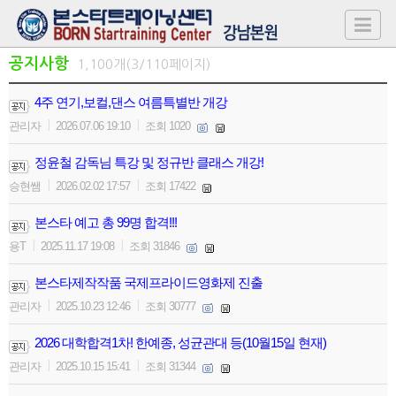
공지사항
1,100개(3/110페이지)
4주 연기,보컬,댄스 여름특별반 개강
|
|
관리자
2026.07.06 19:10
조회 1020
정윤철 감독님 특강 및 정규반 클래스 개강!
|
|
승현쌤
2026.02.02 17:57
조회 17422
본스타 예고 총 99명 합격!!!
|
|
용T
2025.11.17 19:08
조회 31846
본스타제작작품 국제프라이드영화제 진출
|
|
관리자
2025.10.23 12:46
조회 30777
2026 대학합격1차! 한예종, 성균관대 등(10월15일 현재)
|
|
관리자
2025.10.15 15:41
조회 31344