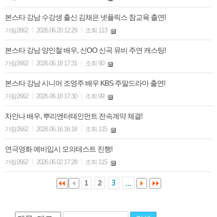
본스타 강남 수강생 출신 김채은 넷플릭스 참교육 출연!
|
|
가람2662
2026.06.20 12:29
조회 113
본스타 강남 양인철 배우, 신OO 신곡 뮤비 주연 캐스팅!
|
|
가람2662
2026.06.18 17:31
조회 90
본스타 강남 시니어 조영주 배우 KBS 주말드라마 출연!
|
|
가람2662
2026.06.18 17:30
조회 99
차안나 배우, 뿌리엔터테인먼트 전속계약 체결!
|
|
가람2662
2026.06.16 16:18
조회 115
연극영화 예비입시 모의테스트 진행!
|
|
가람2662
2026.06.02 17:28
조회 115
1
2
3
...