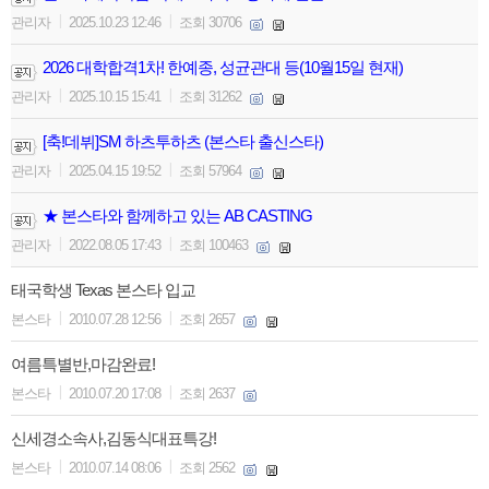
|
|
관리자
2025.10.23 12:46
조회 30706
2026 대학합격1차! 한예종, 성균관대 등(10월15일 현재)
|
|
관리자
2025.10.15 15:41
조회 31262
[축!데뷔]SM 하츠투하츠 (본스타 출신스타)
|
|
관리자
2025.04.15 19:52
조회 57964
★ 본스타와 함께하고 있는 AB CASTING
|
|
관리자
2022.08.05 17:43
조회 100463
태국학생 Texas 본스타 입교
|
|
본스타
2010.07.28 12:56
조회 2657
여름특별반,마감완료!
|
|
본스타
2010.07.20 17:08
조회 2637
신세경소속사,김동식대표특강!
|
|
본스타
2010.07.14 08:06
조회 2562