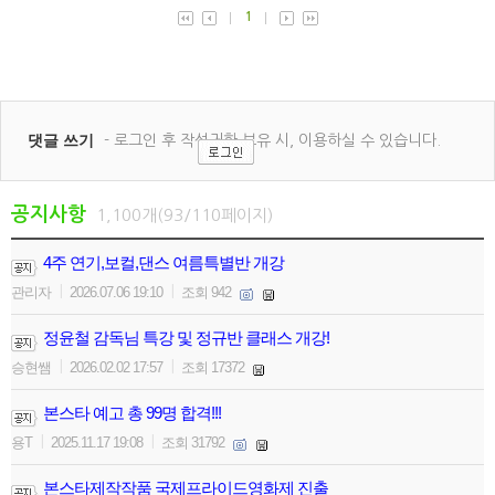
공지사항
1,100개(93/110페이지)
4주 연기,보컬,댄스 여름특별반 개강
|
|
관리자
2026.07.06 19:10
조회 942
정윤철 감독님 특강 및 정규반 클래스 개강!
|
|
승현쌤
2026.02.02 17:57
조회 17372
본스타 예고 총 99명 합격!!!
|
|
용T
2025.11.17 19:08
조회 31792
본스타제작작품 국제프라이드영화제 진출