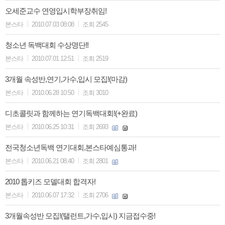
오세준교수 연영입시학부장취임!
|
|
본스타
2010.07.03 08:08
조회 2545
청소년 독백대회 수상명단!!
|
|
본스타
2010.07.01 12:51
조회 2519
3개월 속성반,연기,가수,입시 모집!(마감)
|
|
본스타
2010.06.28 10:50
조회 3010
디초콜릿과 함께하는 연기독백대회!(+완료)
|
|
본스타
2010.06.25 10:31
조회 2693
전국청소년독백 연기대회,본스타예심통과!
|
|
본스타
2010.06.21 08:40
조회 2801
2010 톱키즈 모델대회 합격자!
|
|
본스타
2010.06.07 17:32
조회 2706
3개월속성반 모집!(탤런트,가수,입시) 지금접수중!