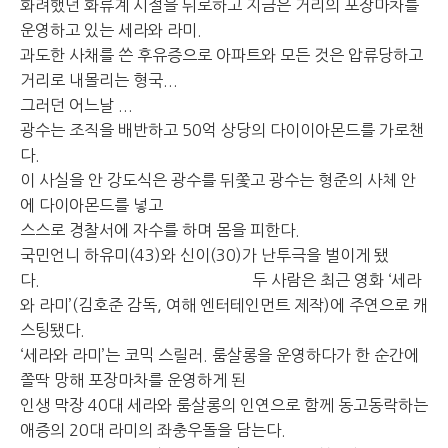
화려했던 화류계 시절을 뒤로하고 지금은 거리의 포장마차를
운영하고 있는 세라와 라미.
과도한 사채를 쓴 후유증으로 아파트와 모든 것은 압류당하고
거리로 내몰리는 형국...
그러던 어느날 ...
광수는 조직을 배반하고 50억 상당의 다이이아몬드를 가로챈
다.
이 사실을 안 강도식은 광수를 뒤쫓고 광수는 형준의 사체 안
에 다이아몬드를 넣고
스스로 경찰서에 자수를 하며 몸을 피한다.
국민언니 하유미(43)와 신이(30)가 난투극을 벌이게 됐
다. 두 사람은 최근 영화 ‘세라
와 라미’(김호준 감독, 여해 엔터테인먼트 제작)에 주연으로 캐
스팅됐다.
‘세라와 라미’는 코믹 스릴러. 룸살롱을 운영하다가 한 순간에
쫄딱 망해 포장마차를 운영하게 된
인생 막장 40대 세라와 룸살롱의 인연으로 함께 동고동락하는
애증의 20대 라미의 좌충우돌을 담는다.