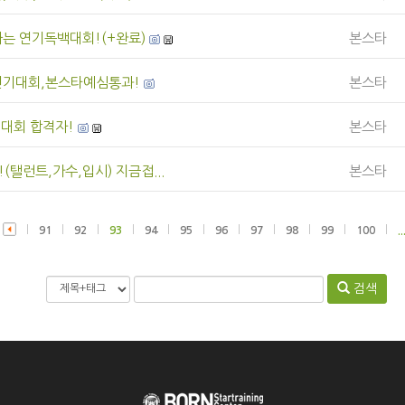
는 연기독백대회!(+완료)
본스타
연기대회,본스타예심통과!
본스타
델대회 합격자!
본스타
(탤런트,가수,입시) 지금접...
본스타
91
92
93
94
95
96
97
98
99
100
..
검색