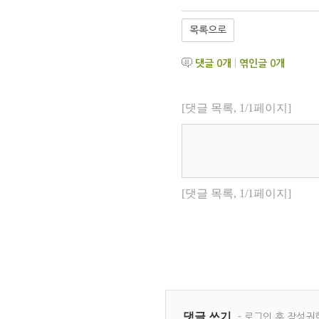
목록으로
댓글
0
개
|
엮인글
0
개