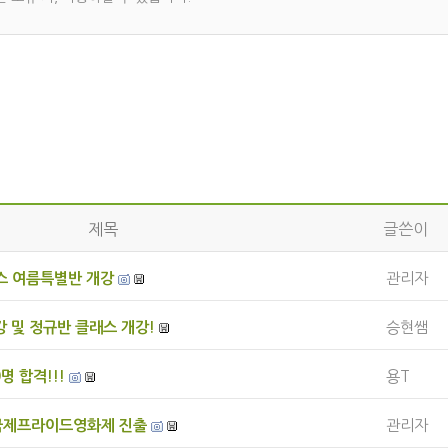
제목
글쓴이
댄스 여름특별반 개강
관리자
 및 정규반 클래스 개강!
승현쌤
명 합격!!!
용T
국제프라이드영화제 진출
관리자