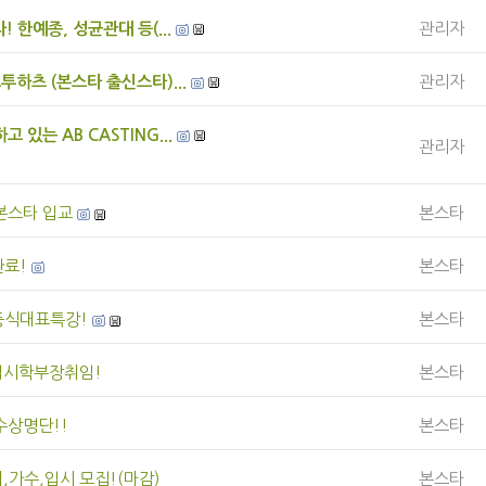
! 한예종, 성균관대 등(...
관리자
투하츠 (본스타 출신스타)...
관리자
 있는 AB CASTING...
관리자
 본스타 입교
본스타
료!
본스타
동식대표특강!
본스타
입시학부장취임!
본스타
수상명단!!
본스타
,가수,입시 모집!(마감)
본스타