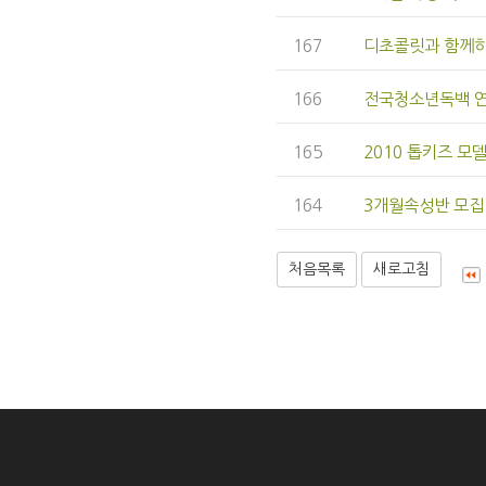
167
디초콜릿과 함께하
166
전국청소년독백 
165
2010 톱키즈 모
164
3개월속성반 모집!
처음목록
새로고침