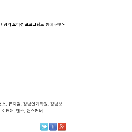
계된
정기 오디션 프로그램
도 함께 진행된
댄스
,
뮤지컬
,
강남연기학원
,
강남보
,
K-POP
,
댄스
,
댄스커버