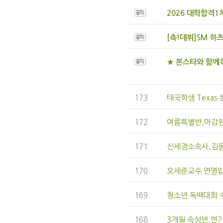
2026 대학합격1차
[축!데뷔]SM 하츠
★ 본스타와 함께하고
173
태국학생 Texas
172
여름특별반,마감완
171
신세경소속사,김
170
오세준교수 연영
169
청소년 독백대회 
168
3개월 속성반,연기