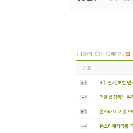
1,100개 (93/110페이지)
번호
4주 연기,보컬,
정윤철 감독님 특강
본스타 예고 총 99
본스타제작작품 