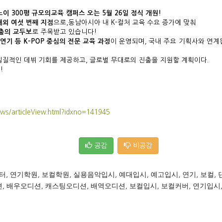
노이
300
평 규모의
교육 캠퍼스 오는
5
월
26
일 정
식 개원!
해외 여섯 번째 지점
으로
,
동남아시아 내
K-
컬처 교육 수요 증가에 맞춰
진출의 교두보
로 주목받고 있습니다!
,
연기 등
K-POP
중심의 전문 교육 과정
이 운
영되며
,
국내 주요 기획사와 연
실질적인 데뷔 기회를 제공하고
,
글로벌 무대로의 진출을 지원할 계획이다
.
!
ws/articleView.html?idxno=141945
공감
비공감
터
,
연기학원
,
보컬학원
,
실용음악입시
,
예대입시
,
예고입시
,
연기
,
보컬
,
션
,
배우오디션
,
캐스팅오디션
,
배역오디션
,
보컬입시
,
보컬커버
,
연기입시