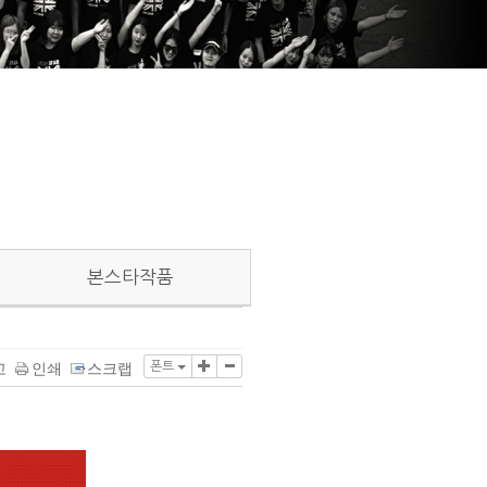
본스타작품
폰트
고
인쇄
스크랩