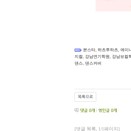
본스타
,
하츠투하츠
,
에이
지컬
,
강남연기학원
,
강남보컬
댄스
,
댄스커버
목록으로
댓글
0
개
|
엮인글
0
개