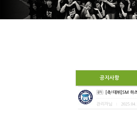
공지사항
[축!데뷔]SM 하
관리자님
2025.04.
|