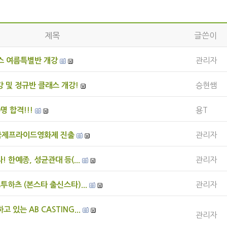
제목
글쓴이
댄스 여름특별반 개강
관리자
 및 정규반 클래스 개강!
승현쌤
명 합격!!!
용T
국제프라이드영화제 진출
관리자
! 한예종, 성균관대 등(...
관리자
투하츠 (본스타 출신스타)...
관리자
 있는 AB CASTING...
관리자