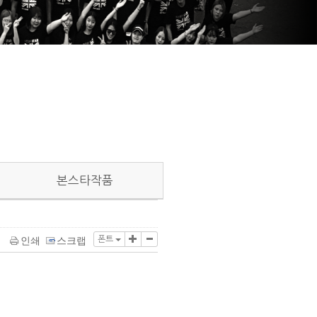
본스타작품
폰트
인쇄
스크랩