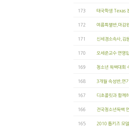
173
태국학생 Texas
172
여름특별반,마감완
171
신세경소속사,김
170
오세준교수 연영
169
청소년 독백대회 
168
3개월 속성반,연기
167
디초콜릿과 함께하
166
전국청소년독백 
165
2010 톱키즈 모