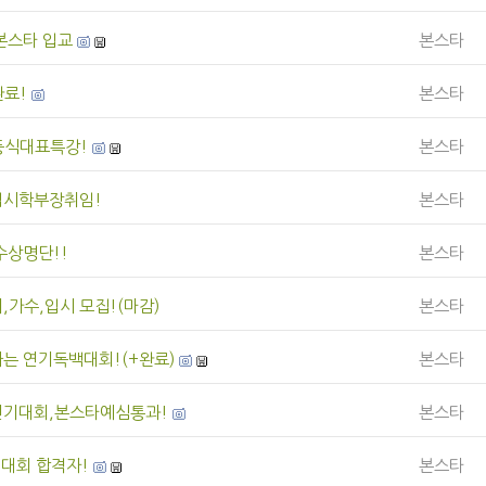
 본스타 입교
본스타
료!
본스타
동식대표특강!
본스타
입시학부장취임!
본스타
수상명단!!
본스타
,가수,입시 모집!(마감)
본스타
는 연기독백대회!(+완료)
본스타
연기대회,본스타예심통과!
본스타
델대회 합격자!
본스타