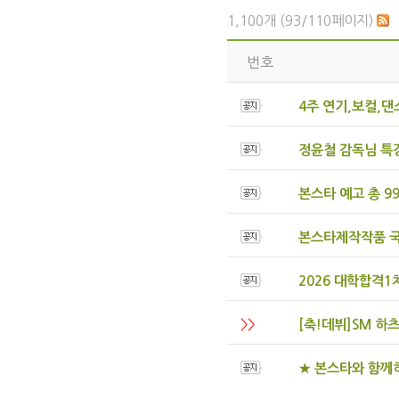
1,100개 (93/110페이지)
번호
4주 연기,보컬,
정윤철 감독님 특강
본스타 예고 총 99
본스타제작작품 
2026 대학합격1차
>>
[축!데뷔]SM 하츠
★ 본스타와 함께하고