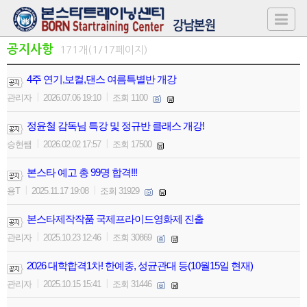
공지사항
171개(1/17페이지)
4주 연기,보컬,댄스 여름특별반 개강
|
|
관리자
2026.07.06 19:10
조회 1100
정윤철 감독님 특강 및 정규반 클래스 개강!
|
|
승현쌤
2026.02.02 17:57
조회 17500
본스타 예고 총 99명 합격!!!
|
|
용T
2025.11.17 19:08
조회 31929
본스타제작작품 국제프라이드영화제 진출
|
|
관리자
2025.10.23 12:46
조회 30869
2026 대학합격1차! 한예종, 성균관대 등(10월15일 현재)
|
|
관리자
2025.10.15 15:41
조회 31446