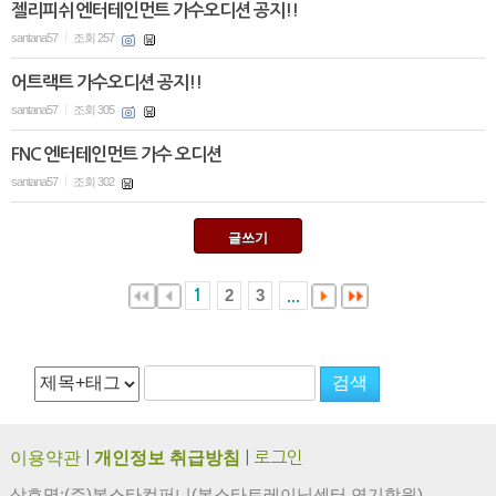
젤리피쉬 엔터테인먼트 가수오디션 공지!!
santana57
조회 257
|
어트랙트 가수오디션 공지!!
santana57
조회 305
|
FNC 엔터테인먼트 가수 오디션
santana57
조회 302
|
글쓰기
2
3
1
...
이용약관
|
개인정보 취급방침
|
로그인
상호명:(주)본스타컴퍼니(본스타트레이닝센터 연기학원)