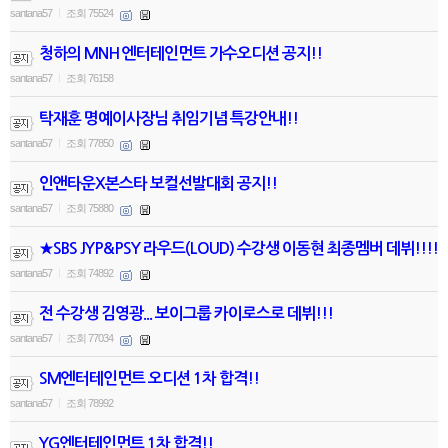
santana57
조회 75524
|
청하의 MNH 엔터테인먼트 가수오디션 공지!!
santana57
조회 76158
|
탁재훈 명예이사장님 취임기념 특강안내!!
santana57
조회 77850
|
인앤타운X본스타 보컬선발대회 공지!!
santana57
조회 75880
|
★SBS JYP&PSY 라우드(LOUD) 수강생 이동현 최종멤버 데뷔!!!!
santana57
조회 74892
|
전 수강생 김영광... 보이그룹 카이로스로 데뷔!!!
santana57
조회 77034
|
SM엔터테인먼트 오디션 1차 합격!!
santana57
조회 78992
|
YG엔터테인먼트 1차 합격!!