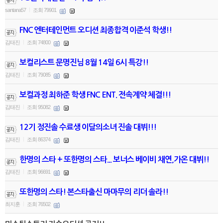
santana57
조회 79901
|
FNC 엔터테인먼트 오디션 최종합격 이준석 학생!!
김태진
조회 74800
|
보컬리스트 문명진님 8월 14일 6시 특강!!
김태진
조회 79085
|
보컬과정 최하준 학생 FNC ENT. 전속계약 체결!!!
김태진
조회 95082
|
12기 정진솔 수료생 이달의소녀 진솔 대뷔!!!
김태진
조회 86374
|
한명의 스타 + 또한명의 스타... 보너스 베이비 채연,가온 대뷔!!
김태진
조회 96691
|
또한명의 스타! 본스타출신 마마무의 리더 솔라!!
최지훈
조회 76502
|