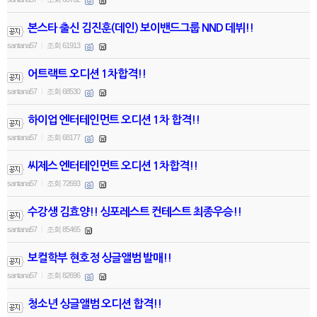
본스타 출신 김진훈(데인) 보이밴드그룹 NND 데뷔!!
santana57
조회 61913
|
어트랙트 오디션 1차합격!!
santana57
조회 68530
|
하이업 엔터테인먼트 오디션 1차 합격!!
santana57
조회 68177
|
씨제스 엔터테인먼트 오디션 1차합격!!
santana57
조회 72693
|
수강생 김효양!! 싱포레스트 컨테스트 최종우승!!
santana57
조회 85465
|
보컬학부 현호정 싱글앨범 발매!!
santana57
조회 82696
|
청소년 싱글앨범 오디션 합격!!