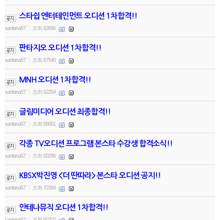
스타쉽 엔터테인먼트 오디션 1차합격!!
santana57
조회 62696
|
판타지오 오디션 1차합격!!
santana57
조회 67540
|
MNH 오디션 1차합격!!
santana57
조회 62254
|
글림미디어 오디션 최종합격!!
santana57
조회 56651
|
각종 TV오디션 프로그램 본스타 수강생 합격소식!!
santana57
조회 60296
|
KBSX박진영 <더 딴따라> 본스타 오디션 공지!!
santana57
조회 72394
|
안테나뮤직 오디션 1차합격!!
santana57
조회 60702
|