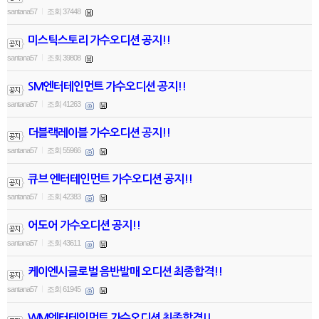
santana57
조회 37448
|
미스틱스토리 가수오디션 공지!!
santana57
조회 39808
|
SM엔터테인먼트 가수오디션 공지!!
santana57
조회 41263
|
더블랙레이블 가수오디션 공지!!
santana57
조회 55966
|
큐브 엔터테인먼트 가수오디션 공지!!
santana57
조회 42383
|
어도어 가수오디션 공지!!
santana57
조회 43611
|
케이엔시글로벌 음반발매 오디션 최종합격!!
santana57
조회 61945
|
WM엔터테인먼트 가수오디션 최종합격!!