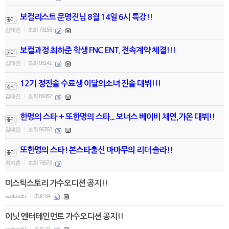
보컬리스트 문명진님 8월 14일 6시 특강!!
김태진
조회 79158
|
보컬과정 최하준 학생 FNC ENT. 전속계약 체결!!!
김태진
조회 95141
|
12기 정진솔 수료생 이달의소녀 진솔 대뷔!!!
김태진
조회 86452
|
한명의 스타 + 또한명의 스타... 보너스 베이비 채연,가온 대뷔!!
김태진
조회 96762
|
또한명의 스타! 본스타출신 마마무의 리더 솔라!!
최지훈
조회 76573
|
미스틱스토리 가수오디션 공지!!
santana57
조회 64
|
이닛 엔터테인먼트 가수오디션 공지!!