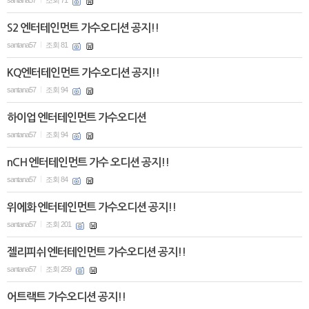
santana57
조회 71
|
S2 엔터테인먼트 가수오디션 공지!!
santana57
조회 81
|
KQ엔터테인먼트 가수오디션 공지!!
santana57
조회 94
|
하이업 엔터테인먼트 가수오디션
santana57
조회 94
|
nCH 엔터테인먼트 가수 오디션 공지!!
santana57
조회 84
|
위에화 엔터테인먼트 가수오디션 공지!!
santana57
조회 201
|
젤리피쉬 엔터테인먼트 가수오디션 공지!!
santana57
조회 259
|
어트랙트 가수오디션 공지!!