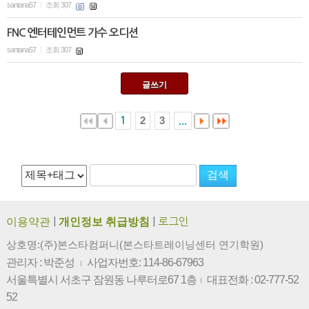
santana57
조회 307
|
FNC 엔터테인먼트 가수 오디션
santana57
조회 307
|
글쓰기
2
3
1
...
이용약관
|
개인정보 취급방침
|
로그인
상호명:(주)본스타컴퍼니(본스타트레이닝센터 연기학원)
관리자 : 박준성
사업자번호: 114-86-67963
|
서울특별시 서초구 잠원동 나루터로67 1층
대표전화 : 02-777-52
|
52