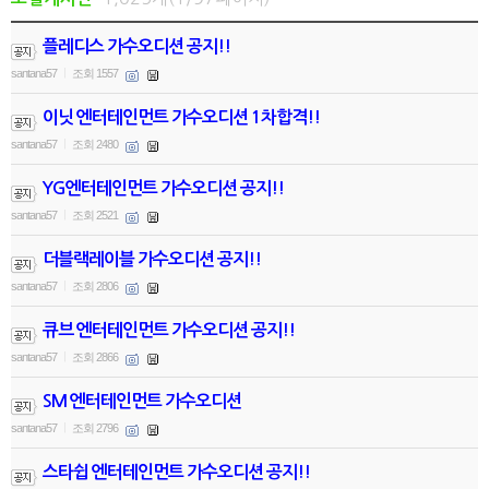
플레디스 가수오디션 공지!!
santana57
조회 1557
|
이닛 엔터테인먼트 가수오디션 1차합격!!
santana57
조회 2480
|
YG엔터테인먼트 가수오디션 공지!!
santana57
조회 2521
|
더블랙레이블 가수오디션 공지!!
santana57
조회 2806
|
큐브 엔터테인먼트 가수오디션 공지!!
santana57
조회 2866
|
SM 엔터테인먼트 가수오디션
santana57
조회 2796
|
스타쉽 엔터테인먼트 가수오디션 공지!!