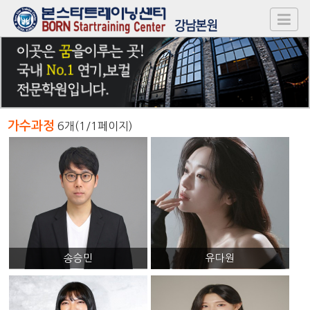
가수과정
6개(1/1페이지)
송승민
유다원