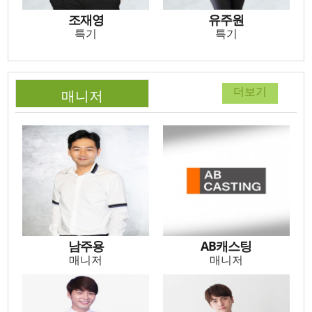
조재영
유주원
특기
특기
더보기
매니저
남주용
AB캐스팅
매니저
매니저
남주용
AB캐스팅
매니저
매니저