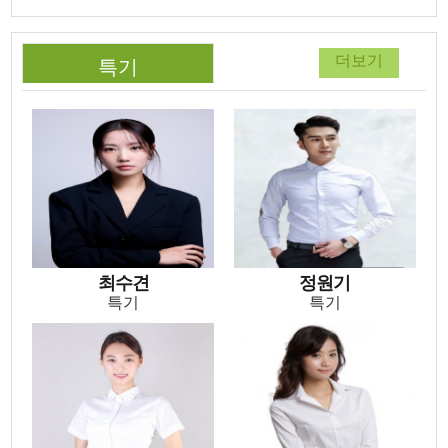
더보기
특기
최수견
정원기
특기
특기
최수견
정원기
특기
특기
이보나
변윤경