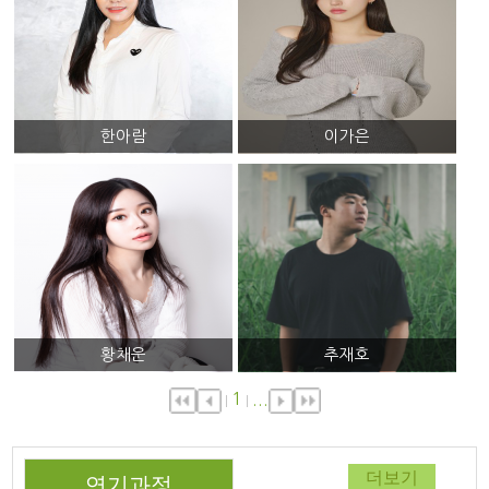
한아람
이가은
황채운
추재호
1
...
더보기
연기과정