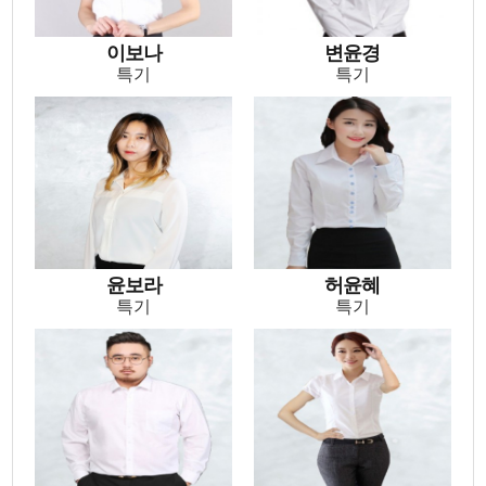
특기
특기
이보나
변윤경
특기
특기
윤보라
허윤혜
특기
특기
윤보라
허윤혜
특기
특기
조재영
유주원
특기
특기