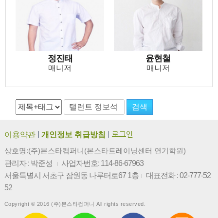
정진태
윤현철
매니저
매니저
정진태
윤현철
매니저
매니저
이용약관
|
개인정보 취급방침
|
로그인
상호명:(주)본스타컴퍼니(본스타트레이닝센터 연기학원)
관리자 : 박준성
사업자번호: 114-86-67963
|
서울특별시 서초구 잠원동 나루터로67 1층
대표전화 : 02-777-52
|
52
Copyright © 2016 (주)본스타컴퍼니 All rights reserved.