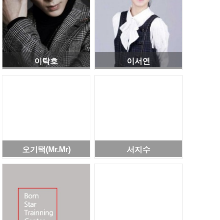
이탁호
이서연
오기택(Mr.Mr)
서지수