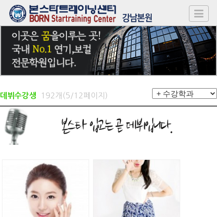
192개(5/12페이지)
데뷔수강생