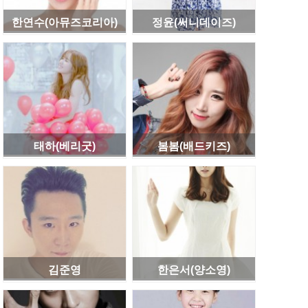
한연수(아뮤즈코리아)
정윤(써니데이즈)
태하(베리굿)
봄봄(배드키즈)
김준영
한은서(양소영)