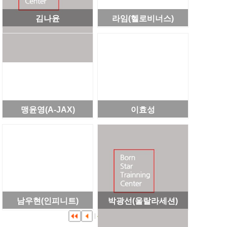
김나윤
라임(헬로비너스)
맹윤영(A-JAX)
이효성
남우현(인피니트)
박광선(울랄라세션)
4
5
6
...