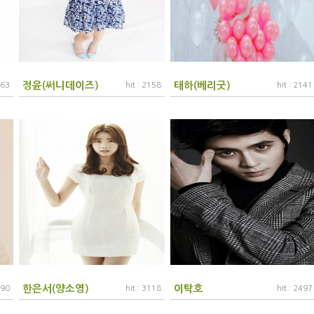
정윤(써니데이즈)
태하(베리굿)
963
hit : 2158
hit : 2141
한은서(양소영)
이탁호
990
hit : 3118
hit : 2497