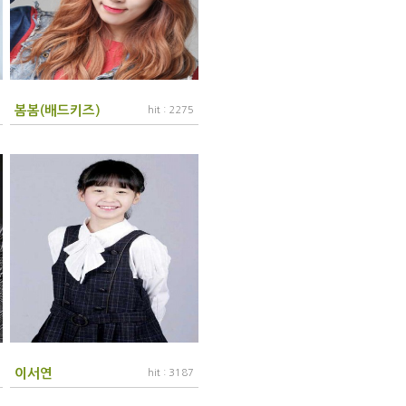
봄봄(배드키즈)
hit : 2275
이서연
hit : 3187