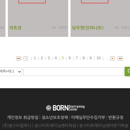
이효성
남우현(인피니트)
192
hit : 4078
hit : 5541
1
2
3
4
6
7
8
9
10
5
...
개인정보 취급방침
|
청소년보호정책
|
이메일무단수집거부
|
반환규정
(주)본스타컴퍼니 | 본스타트레이닝센터학원 | 본스타트레이닝센터연기학원