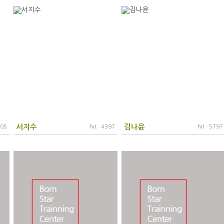
서지수
김나윤
805
hit : 4397
hit : 5797