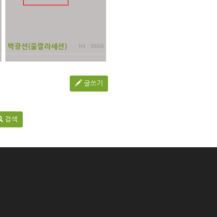
박광선(울랄라세션)
hit : 3666
글쓰기
검색