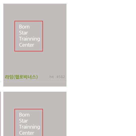
라임(헬로비너스)
hit : 4582