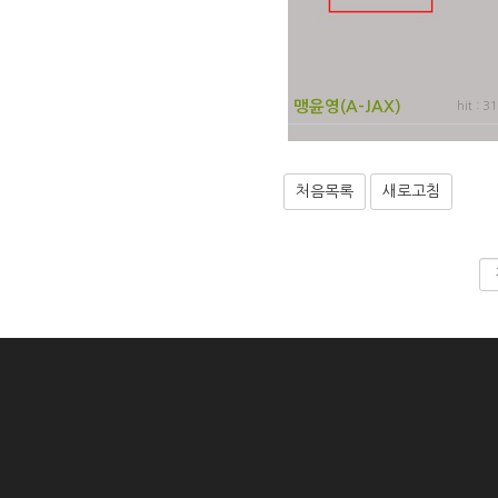
맹윤영(A-JAX)
hit : 3
처음목록
새로고침