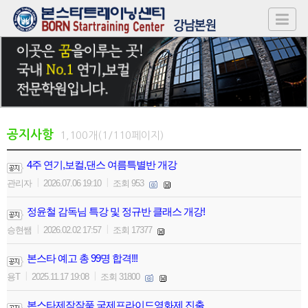
공지사항
1,100개(1/110페이지)
4주 연기,보컬,댄스 여름특별반 개강
|
|
관리자
2026.07.06 19:10
조회 953
정윤철 감독님 특강 및 정규반 클래스 개강!
|
|
승현쌤
2026.02.02 17:57
조회 17377
본스타 예고 총 99명 합격!!!
|
|
용T
2025.11.17 19:08
조회 31800
본스타제작작품 국제프라이드영화제 진출