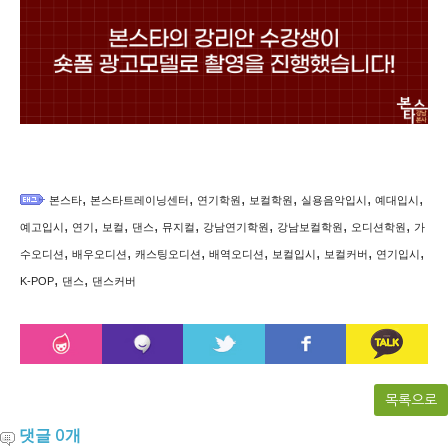
,
,
,
,
,
,
본스타
본스타트레이닝센터
연기학원
보컬학원
실용음악입시
예대입시
,
,
,
,
,
,
,
,
예고입시
연기
보컬
댄스
뮤지컬
강남연기학원
강남보컬학원
오디션학원
가
,
,
,
,
,
,
,
수오디션
배우오디션
캐스팅오디션
배역오디션
보컬입시
보컬커버
연기입시
,
,
K-POP
댄스
댄스커버
목록으로
댓글
개
0