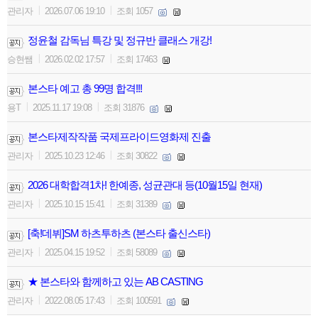
|
|
관리자
2026.07.06 19:10
조회 1057
정윤철 감독님 특강 및 정규반 클래스 개강!
|
|
승현쌤
2026.02.02 17:57
조회 17463
본스타 예고 총 99명 합격!!!
|
|
용T
2025.11.17 19:08
조회 31876
본스타제작작품 국제프라이드영화제 진출
|
|
관리자
2025.10.23 12:46
조회 30822
2026 대학합격1차! 한예종, 성균관대 등(10월15일 현재)
|
|
관리자
2025.10.15 15:41
조회 31389
[축!데뷔]SM 하츠투하츠 (본스타 출신스타)
|
|
관리자
2025.04.15 19:52
조회 58089
★ 본스타와 함께하고 있는 AB CASTING
|
|
관리자
2022.08.05 17:43
조회 100591