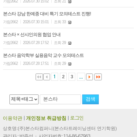
|
|
가람2662
2026.07.30 15:02
조회 21
본스타 강남 한예종 대비 특기 모의테스트 진행!
|
|
가람2662
2026.07.30 15:01
조회 33
본스타 × 선샤인의원 협업 안내
|
|
가람2662
2026.07.28 17:52
조회 29
본스타 음악학부 실용음악 교수 모의테스트
|
|
가람2662
2026.07.28 17:51
조회 29
2
3
1
...
이용약관
|
개인정보 취급방침
|
로그인
상호명:(주)본스타컴퍼니(본스타트레이닝센터 연기학원)
관리자 : 박준성
사업자번호: 114-86-67963
|