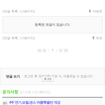
공지사항
673개(1/67페이지)
4주 연기,보컬,댄스 여름특별반 개강