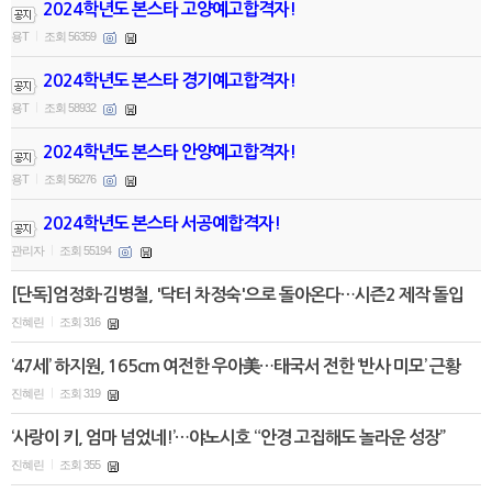
2024학년도 본스타 고양예고합격자!
용T
조회 56359
|
2024학년도 본스타 경기예고합격자!
용T
조회 58932
|
2024학년도 본스타 안양예고합격자!
용T
조회 56276
|
2024학년도 본스타 서공예합격자!
관리자
조회 55194
|
[단독]엄정화·김병철, '닥터 차정숙'으로 돌아온다…시즌2 제작 돌입
진혜린
조회 316
|
‘47세’ 하지원, 165cm 여전한 우아美…태국서 전한 ‘반사 미모’ 근황
진혜린
조회 319
|
‘사랑이 키, 엄마 넘었네!’…야노시호 “안경 고집해도 놀라운 성장”
진혜린
조회 355
|