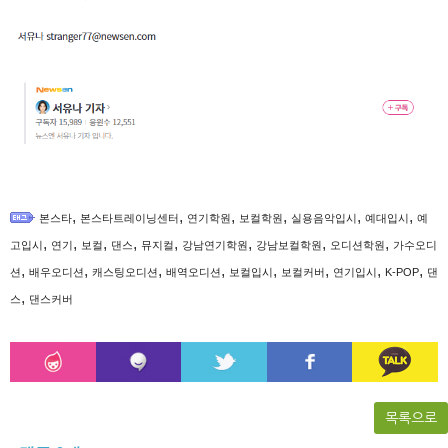
,
,
,
,
,
,
본스타
본스타트레이닝센터
연기학원
보컬학원
실용음악입시
예대입시
예
,
,
,
,
,
,
,
,
고입시
연기
보컬
댄스
뮤지컬
강남연기학원
강남보컬학원
오디션학원
가수오디
,
,
,
,
,
,
,
,
션
배우오디션
캐스팅오디션
배역오디션
보컬입시
보컬커버
연기입시
K-POP
댄
,
스
댄스커버
목록으로