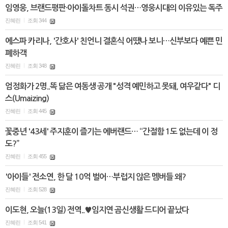
임영웅, 브랜드평판·아이돌차트 동시 석권…영웅시대의 이유있는 독주
진혜린
조회 344
|
에스파 카리나, '간호사' 친언니 결혼식 어땠나 보니…신부보다 예쁜 민
폐하객
진혜린
조회 348
|
엄정화가 2명..똑 닮은 여동생 공개 "성격 예민하고 못돼, 여우같다" 디
스(Umaizing)
진혜린
조회 445
|
꽃중년 '43세' 주지훈이 즐기는 에버랜드… “간절함 1도 없는데 이 정
도?”
진혜린
조회 455
|
'아이들' 전소연, 한 달 10억 벌어…부럽지 않은 멤버들 왜?
진혜린
조회 528
|
이도현, 오늘(13일) 전역..♥임지연 곰신생활 드디어 끝났다
진혜린
조회 541
|