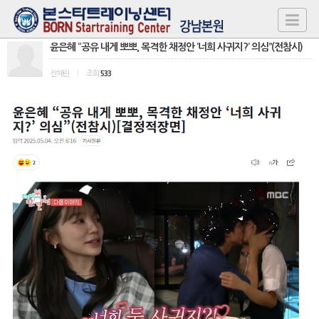
윤은혜 “공유 내게 뽀뽀, 목격한 채정안 ‘너희 사귀지?’ 의심”(전참시)
진혜린
|
조회
533