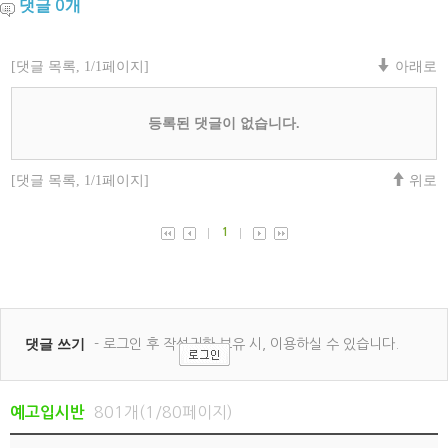
댓글
개
0
801개(1/80페이지)
예고입시반