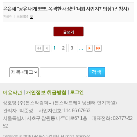
윤은혜 “공유 내게 뽀뽀, 목격한 채정안 ‘너희 사귀지?’ 의심”(전참시)
진혜린
조회 534
|
글쓰기
2
3
1
...
이용약관
|
개인정보 취급방침
|
로그인
상호명:(주)본스타컴퍼니(본스타트레이닝센터 연기학원)
관리자 : 박준성
사업자번호: 114-86-67963
|
서울특별시 서초구 잠원동 나루터로67 1층
대표전화 : 02-777-52
|
52
Copyright © 2016 (주)본스타컴퍼니 All rights reserved.