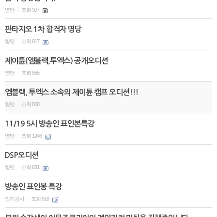
영맨
조회 907
|
판타지오 1차 합격자 명당
영맨
조회 817
|
제이튠(엠블랙,투엑스) 공개오디션
영맨
조회 855
|
엠블랙, 투엑스 소속의 제이튠 캠프 오디션!!!
영맨
조회 800
|
11/19 5시 방송인 표인본특강
영맨
조회 1246
|
DSP오디션
영맨
조회 831
|
방송인 표인봉 특강
인기강사
조회 918
|