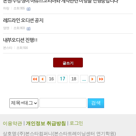
본원 수강생이 아뮤즈코리아와 계약관련 미팅을 진행중입니다
하랑
조회 955
|
레드라인 오디션 공지
영맨
조회 803
|
내부오디션 진행!!
본스타
조회 916
|
글쓰기
16
18
17
...
이용약관
|
개인정보 취급방침
|
로그인
상호명:(주)본스타컴퍼니(본스타트레이닝센터 연기학원)