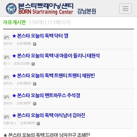
159개(1/13페이지)
자유게시판
★ 본스타 오늘의 독백 닥터 깽
관리자
조회 88396
|
★ 본스타 오늘의 독백 내 마음이 들리니 태현석
토니
조회 111180
|
★ 본스타 오늘의 독백 트웬티 트웬티 채원빈
관리자
조회 89214
|
★ 본스타 오늘의 펜트하우스 주석경
관리자
조회 93337
|
★ 본스타 오늘의 독백 야식남녀 김아진
지훈 토니
조회 94079
|
★ 본스타 오늘의 독백 드라마 남자친구 조혜인