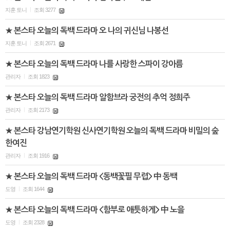
지훈 토니
조회 3277
|
★ 본스타 오늘의 독백 드라마 오 나의 귀신님 나봉선
지훈 토니
조회 2671
|
★ 본스타 오늘의 독백 드라마 나를 사랑한 스파이 강아름
관리자
조회 1823
|
★ 본스타 오늘의 독백 드라마 알함브라 궁전의 추억 정희주
관리자
조회 2173
|
★ 본스타 강남연기학원 신사연기학원 오늘의 독백 드라마 비밀의 숲
한여진
관리자
조회 1916
|
★ 본스타 오늘의 독백 드라마 <동백꽃필 무렵> 中 동백
도영
조회 1644
|
★ 본스타 오늘의 독백 드라마 <함부로 애틋하게> 中 노을
도영
조회 2328
|