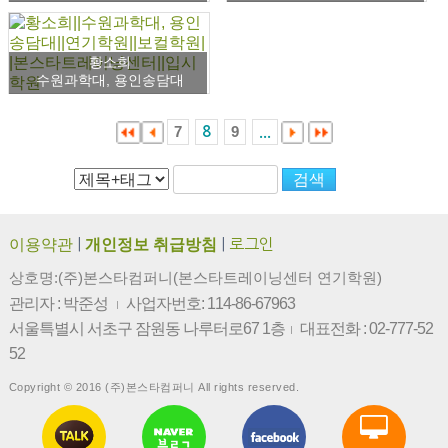
황소희
수원과학대, 용인송담대
7
9
8
...
이용약관
|
개인정보 취급방침
|
로그인
상호명:(주)본스타컴퍼니(본스타트레이닝센터 연기학원)
관리자 : 박준성
사업자번호: 114-86-67963
|
서울특별시 서초구 잠원동 나루터로67 1층
대표전화 : 02-777-52
|
52
Copyright © 2016 (주)본스타컴퍼니 All rights reserved.