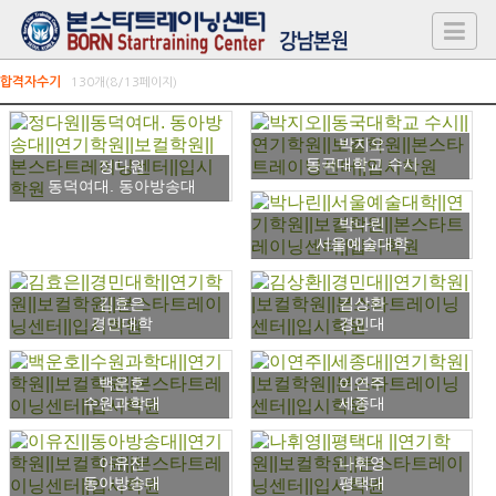
합격자수기
130개(8/13페이지)
박지오
동국대학교 수시
정다원
동덕여대. 동아방송대
박나린
서울예술대학
김효은
김상환
경민대학
경민대
백운호
이연주
수원과학대
세종대
이유진
나휘영
동아방송대
평택대