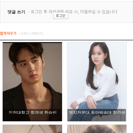
합격자수기
18개(1/2페이지)
인천대학교 합격생 한승빈
명지전문대,동아방송대 합격생
한주혜