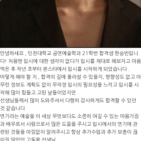
안녕하세요
,
인천대학교 공연예술학과
21
학번 합격생 한승빈입니
다
!
처음엔 입시에 대한 생각이 없다가 입시를 제대로 해보자고 마음
먹은 후 작년 초부터 본스타에서 입시를 시작하게 되었습니다
.
어떻게 해야 할 지
,
합격의 길에 올라설 수 있을지
,
방향성도 없고 아
무런 정보도 계획도 없이 무작정 입시의 필요성을 느끼고 입시를 시
작해 많이 힘들고 고된 날들이었지만
선생님들께서 많이 도와주셔서 다행히 감사하게도 합격할 수 있던
것 같습니다
연기라는 예술을 이 세상 무엇보다도 소중히 여길 수 있는 마음가짐
과 배우로서 사람으로서 많은 도움을 주시고 입시에서의 연기에 관
련된 것들을 아낌없이 알려주시고 항상 추가수업과 추가 보충이 끊
이질 않았던 고동옥 선생님