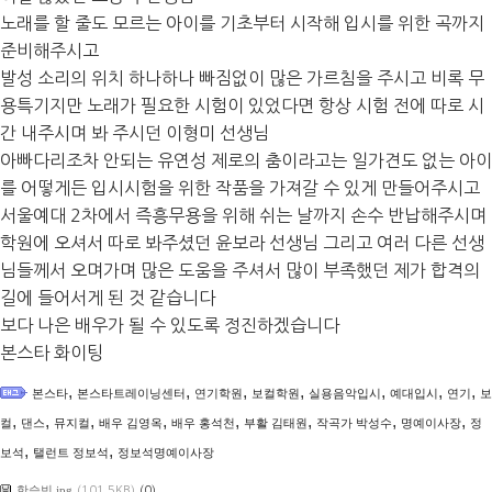
노래를 할 줄도 모르는 아이를 기초부터 시작해 입시를 위한 곡까지
준비해주시고
발성 소리의 위치 하나하나 빠짐없이 많은 가르침을 주시고 비록 무
용특기지만 노래가 필요한 시험이 있었다면 항상 시험 전에 따로 시
간 내주시며 봐 주시던 이형미 선생님
아빠다리조차 안되는 유연성 제로의 춤이라고는 일가견도 없는 아이
를 어떻게든 입시시험을 위한 작품을 가져갈 수 있게 만들어주시고
서울예대
2
차에서 즉흥무용을 위해 쉬는 날까지 손수 반납해주시며
학원에 오셔서 따로 봐주셨던 윤보라 선생님 그리고 여러 다른 선생
님들께서 오며가며 많은 도움을 주셔서 많이 부족했던 제가 합격의
길에 들어서게 된 것 같습니다
보다 나은 배우가 될 수 있도록 정진하겠습니다
본스타 화이팅
,
,
,
,
,
,
,
본스타
본스타트레이닝센터
연기학원
보컬학원
실용음악입시
예대입시
연기
보
,
,
,
,
,
,
,
,
컬
댄스
뮤지컬
배우 김영옥
배우 홍석천
부활 김태원
작곡가 박성수
명예이사장
정
,
,
보석
탤런트 정보석
정보석명예이사장
한승빈.jpg
(101.5KB)
(0)