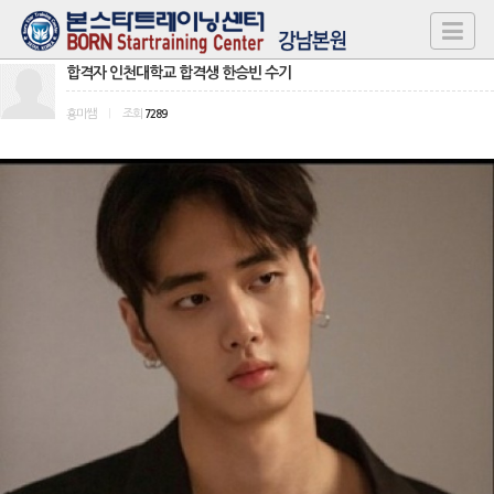
합격자 인천대학교 합격생 한승빈 수기
횽미쌤
|
조회
7289