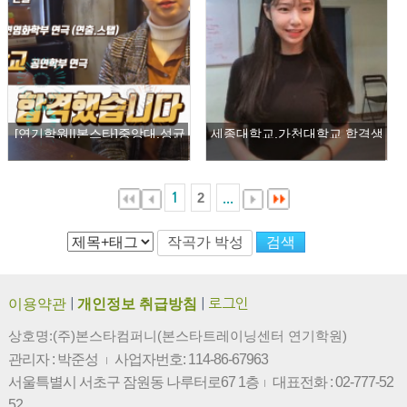
[연기학원||본스타]중앙대,성균
세종대학교,가천대학교 합격생
관대,단국대,서울예대 합격 4관
도예진
왕 윤재경
2
1
...
이용약관
|
개인정보 취급방침
|
로그인
상호명:(주)본스타컴퍼니(본스타트레이닝센터 연기학원)
관리자 : 박준성
사업자번호: 114-86-67963
|
서울특별시 서초구 잠원동 나루터로67 1층
대표전화 : 02-777-52
|
52