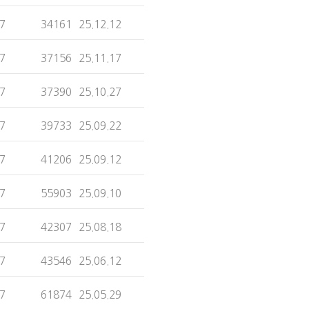
7
34161
25.12.12
7
37156
25.11.17
7
37390
25.10.27
7
39733
25.09.22
7
41206
25.09.12
7
55903
25.09.10
7
42307
25.08.18
7
43546
25.06.12
7
61874
25.05.29