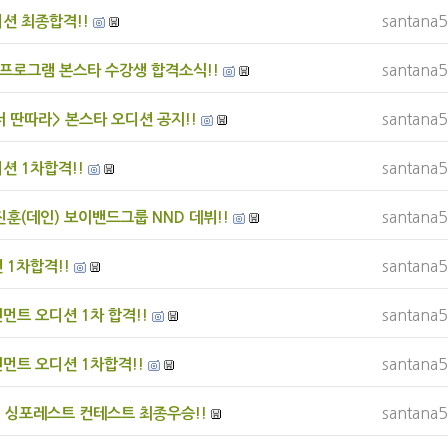
션 최종합격!!
santana5
 프로그램 본스타 수강생 합격소식!!
santana5
더 딴따라> 본스타 오디션 공지!!
santana5
션 1차합격!!
santana5
훈(데인) 보이밴드그룹 NND 데뷔!!
santana5
 1차합격!!
santana5
먼트 오디션 1차 합격!!
santana5
먼트 오디션 1차합격!!
santana5
! 싱포레스트 컨테스트 최종우승!!
santana5