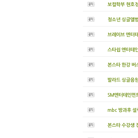
보컬학부 현호정
청소년 싱글앨범
브레이브 엔터테
스타쉽 엔터테인
본스타 한강 버스
발라드 싱글음원
SM엔터테인먼트
mbc 방과후 
본스타 수강생 