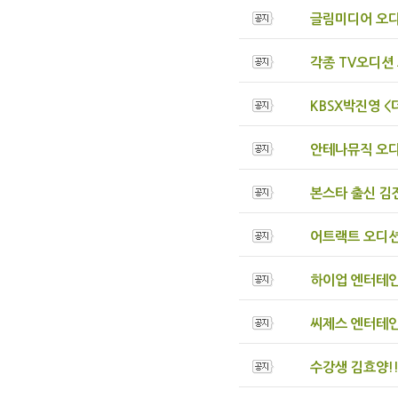
글림미디어 오디
각종 TV오디션
KBSX박진영 <
안테나뮤직 오디
본스타 출신 김진
어트랙트 오디션
하이업 엔터테인
씨제스 엔터테인
수강생 김효양!