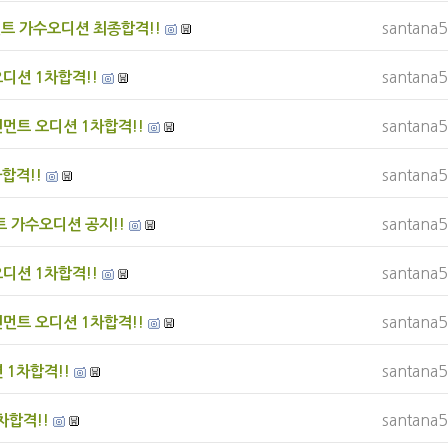
트 가수오디션 최종합격!!
santana5
디션 1차합격!!
santana5
먼트 오디션 1차합격!!
santana5
차합격!!
santana5
 가수오디션 공지!!
santana5
디션 1차합격!!
santana5
먼트 오디션 1차합격!!
santana5
 1차합격!!
santana5
차합격!!
santana5