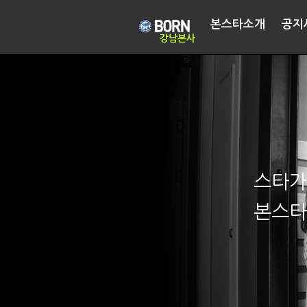
본스타소개
공지
강남본사
스타가
본스타