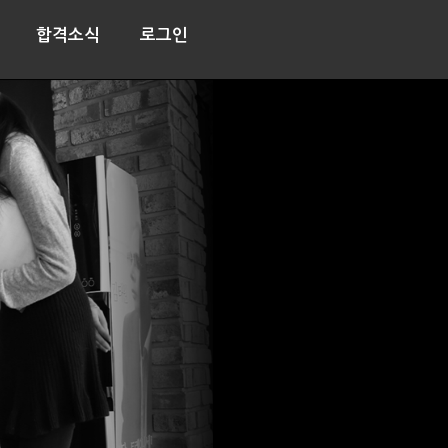
합격소식
로그인