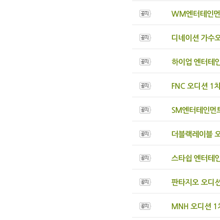
WM엔터테인먼
디네이션 가수오
하이업 엔터테인
FNC 오디션 1
SM엔터테인먼트
더블랙레이블 오
스타쉽 엔터테인
판타지오 오디션
MNH 오디션 1