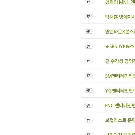
청하의 MNH 
탁재훈 명예이사
인앤타운X본스타
★SBS JYP&P
전 수강생 김영광
SM엔터테인먼트
YG엔터테인먼트
FNC 엔터테인
보컬리스트 문명진