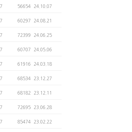
7
56654
24.10.07
7
60297
24.08.21
7
72399
24.06.25
7
60707
24.05.06
7
61916
24.03.18
7
68534
23.12.27
7
68182
23.12.11
7
72695
23.06.28
7
85474
23.02.22