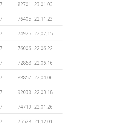
7
82701
23.01.03
7
76405
22.11.23
7
74925
22.07.15
7
76006
22.06.22
7
72858
22.06.16
7
88857
22.04.06
7
92038
22.03.18
7
74710
22.01.26
7
75528
21.12.01