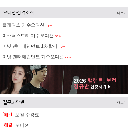
오디션·합격소식
더보기
플레디스 가수오디션
new
미스틱스토리 가수오디션
new
이닛 엔터테인먼트 1차합격
new
이닛 엔터테인먼트 가수오디션
new
2026
탤런트, 보컬
정규반
신청하기 ▶
질문과답변
더보기
[해결]
보컬 수강료
[해결]
오디션