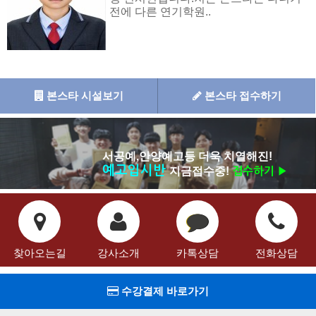
전에 다른 연기학원..
본스타 시설보기
본스타 접수하기
서공예,안양예고등 더욱 치열해진!
예고입시반
지금접수중!
접수하기 ▶
찾아오는길
강사소개
카톡상담
전화상담
수강결제 바로가기