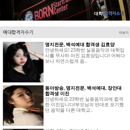
대학
합격자소식
예대합격자수기
더보기
명지전문, 백석예대 합격생 김효양
안녕하세요! 23학번 실용음악과 대학입
시를 무사히 마친 김효양입니다! 어쩌다
보나 자연스럽게 음..
동아방송, 명지전문, 백석예대, 장안대
합격생 이진
안녕하세요 23학번 실용음악과에 합격
한 이진입니다!부모님의 반대로 포기했
던 음악을 다른 대학교..