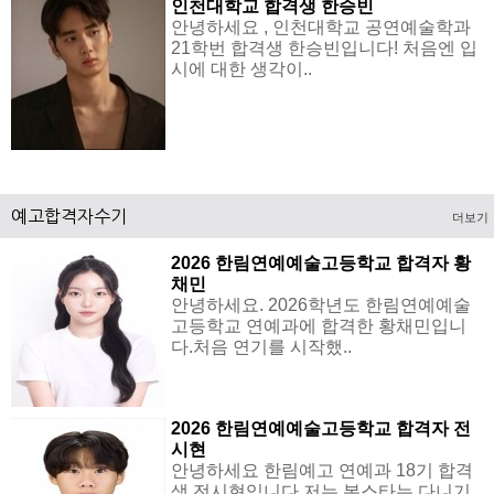
인천대학교 합격생 한승빈
안녕하세요 , 인천대학교 공연예술학과
21학번 합격생 한승빈입니다! 처음엔 입
시에 대한 생각이..
예고합격자수기
더보기
2026 한림연예예술고등학교 합격자 황
채민
안녕하세요. 2026학년도 한림연예예술
고등학교 연예과에 합격한 황채민입니
다.처음 연기를 시작했..
2026 한림연예예술고등학교 합격자 전
시현
안녕하세요 한림예고 연예과 18기 합격
생 전시현입니다.저는 본스타는 다니기